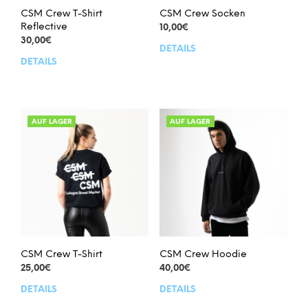
CSM Crew T-Shirt
CSM Crew Socken
Reflective
10,00
€
30,00
€
DETAILS
Dies
DETAILS
Dieses
Prod
Produkt
weis
weist
meh
mehrere
Vari
Varianten
auf.
AUF LAGER
AUF LAGER
auf.
Die
Die
Opt
Optionen
kön
können
auf
auf
der
der
Prod
Produktseite
gew
gewählt
wer
werden
CSM Crew T-Shirt
CSM Crew Hoodie
25,00
€
40,00
€
DETAILS
DETAILS
Dieses
Dies
Produkt
Prod