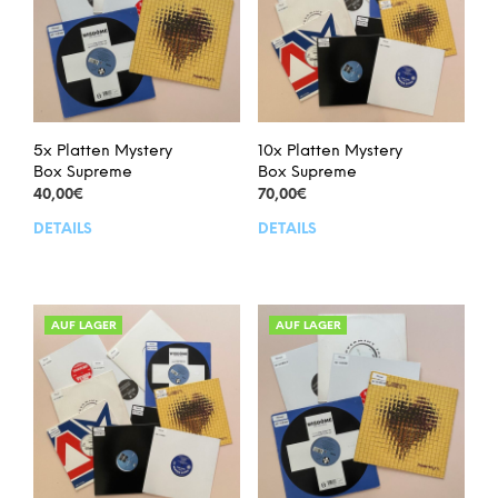
5x Platten Mystery
10x Platten Mystery
Box Supreme
Box Supreme
40,00
€
70,00
€
DETAILS
DETAILS
Dieses
Dies
Produkt
Prod
weist
weis
mehrere
meh
Varianten
Vari
AUF LAGER
AUF LAGER
auf.
auf.
Die
Die
Optionen
Opt
können
kön
auf
auf
der
der
Produktseite
Prod