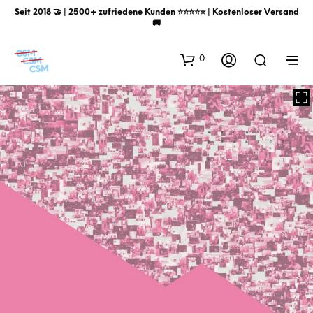
Seit 2018 🤝 | 2500+ zufriedene Kunden ⭐️⭐️⭐️⭐️⭐️ | Kostenloser Versand
🚚
0