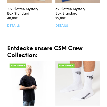
gewählt
gew
werden
wer
10x Platten Mystery
5x Platten Mystery
Box Standard
Box Standard
40,00
€
25,00
€
DETAILS
DETAILS
Dieses
Dies
Produkt
Prod
weist
weis
mehrere
meh
Varianten
Vari
Entdecke unsere CSM Crew
auf.
auf.
Collection:
Die
Die
Optionen
Opt
AUF LAGER
AUF LAGER
können
kön
auf
auf
der
der
Produktseite
Prod
gewählt
gew
werden
wer