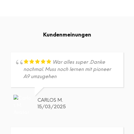
weist
weis
mehrere
meh
Varianten
Vari
auf.
auf.
Die
Die
Kundenmeinungen
Optionen
Opt
können
kön
auf
auf
der
der
Produktseite
Prod
War alles super .Danke
gewählt
gew
nochmal. Muss noch lernen mit pioneer
werden
wer
A9 umzugehen
CARLOS M.
15/03/2025