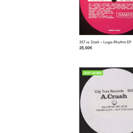
3ST vs. Dash – Loga-Rhythm EP.
25,00
€
DETAILS
AUF LAGER