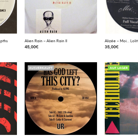
epths
Alien Rain – Alien Rain II
Alizée – Moi… Loli
45,00
€
35,00
€
DETAILS
DETAILS
AUSVERKAUFT
AUF LAGER