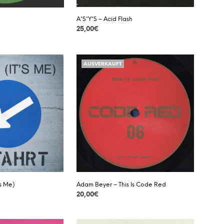
A*S*Y*S – Acid Flash
25,00
€
DETAILS
AUSVERKAUFT
’s Me)
Adam Beyer – This Is Code Red
20,00
€
DETAILS