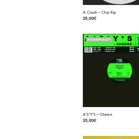
A. Crash – Chip Kip
25,00
€
DETAILS
AUSVERKAUFT
A*S*Y*S – Cheers
25,00
€
DETAILS