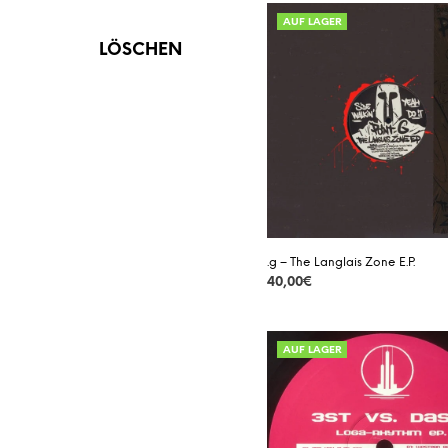
AUSVERKAUFT
VINYL
AUF LAGER
LÖSCHEN
VORBESTELLUNG
.g – The Langlais Zone E.P.
40,00
€
DETAILS
AUF LAGER