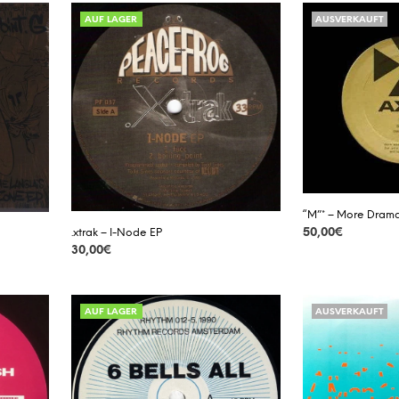
AUF LAGER
AUSVERKAUFT
“M”* – More Dram
.xtrak – I-Node EP
50,00
€
30,00
€
DETAILS
DETAILS
AUF LAGER
AUSVERKAUFT