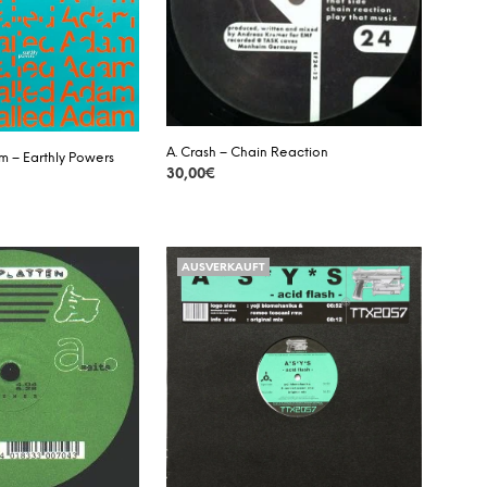
A
R
E
N
K
O
R
B
A. Crash – Chain Reaction
 – Earthly Powers
.
30,00
€
DETAILS
AUSVERKAUFT