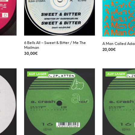
6 Bells All – Sweet & Bitter / Me The
A Man Called Adam
Mailman
20,00
€
30,00
€
DETAILS
DETAILS
AUF LAGER
AUF LAGER