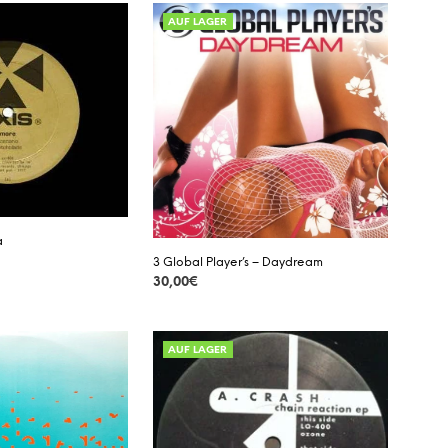
D
AUF LAGER
E
N
S
I
C
H
K
E
I
N
E
a
P
3 Global Player’s – Daydream
R
O
30,00
€
D
DETAILS
U
K
AUF LAGER
T
E
I
M
W