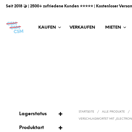
Seit 2018 🤝 | 2500+ zufriedene Kunden ⭐️⭐️⭐️⭐️⭐️ | Kostenloser Versa
KAUFEN
VERKAUFEN
MIETEN
STARTSEITE
/
ALLE PRODUKTE
/
Lagerstatus
VERSCHLAGWORTET MIT „ELECTRON
AUF LAGER
Produktart