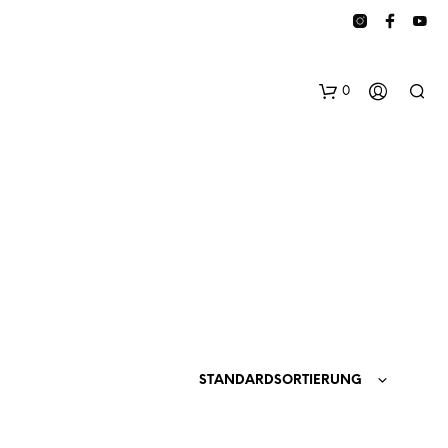
0
E
S
B
STANDARDSORTIERUNG
E
F
I
N