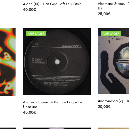
Alternate States – 
Alone (13) – Has God Left This City?
III)
40,00
€
25,00
€
DETAILS
DETAILS
AUF LAGER
AUF LAGER
Andromeda (7) – T
Andreas Krämer & Thomas Pogadl –
20,00
€
Unsound
45,00
€
DETAILS
DETAILS