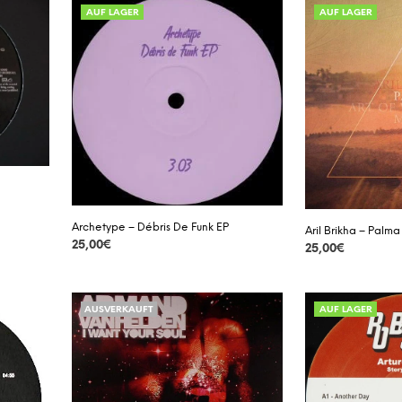
AUF LAGER
AUF LAGER
Archetype – Débris De Funk EP
Aril Brikha – Palma
25,00
€
25,00
€
DETAILS
DETAILS
AUSVERKAUFT
AUF LAGER