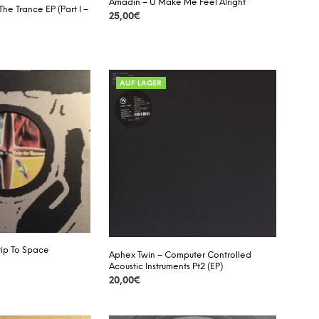
Amadin – U Make Me Feel Alright
The Trance EP (Part I –
25,00
€
DETAILS
AUF LAGER
rip To Space
Aphex Twin – Computer Controlled
Acoustic Instruments Pt2 (EP)
20,00
€
DETAILS