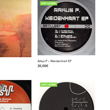
AUF LAGER
Arkus P. – Weidenhart EP
20,00
€
DETAILS
AUF LAGER