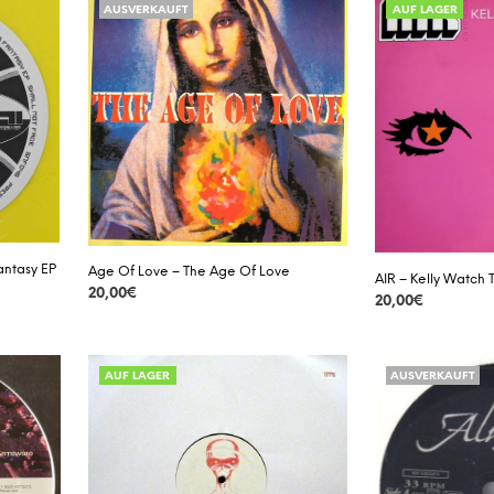
AUSVERKAUFT
AUF LAGER
antasy EP
Age Of Love – The Age Of Love
AIR – Kelly Watch 
20,00
€
20,00
€
DETAILS
DETAILS
AUF LAGER
AUSVERKAUFT