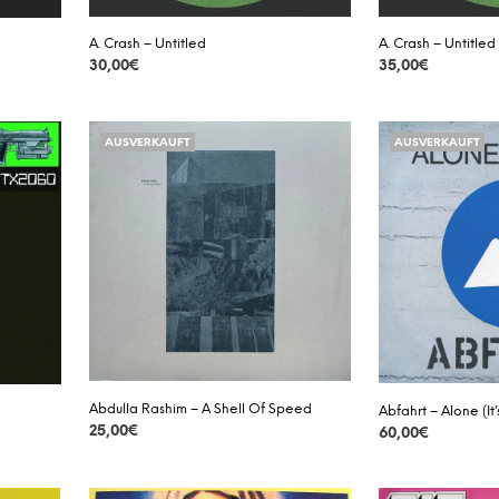
A. Crash – Untitled
A. Crash – Untitled
30,00
€
35,00
€
DETAILS
DETAILS
AUSVERKAUFT
AUSVERKAUFT
Abdulla Rashim – A Shell Of Speed
Abfahrt – Alone (It
25,00
€
60,00
€
DETAILS
DETAILS