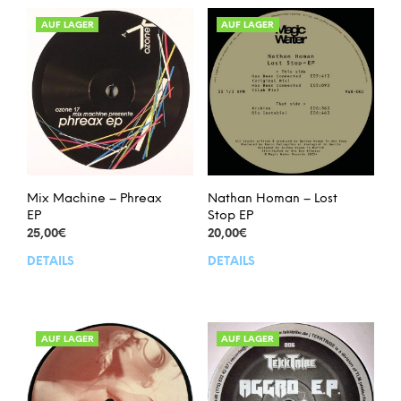
AUF LAGER
AUF LAGER
Mix Machine – Phreax
Nathan Homan – Lost
EP
Stop EP
25,00
€
20,00
€
DETAILS
DETAILS
AUF LAGER
AUF LAGER