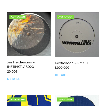
AUF LAGER
AUF LAGER
Juri Heidemann –
Kaytranada – RMX EP
INSTINKTLAB023
1.000,00
€
20,00
€
DETAILS
DETAILS
AUF LAGER
AUF LAGER