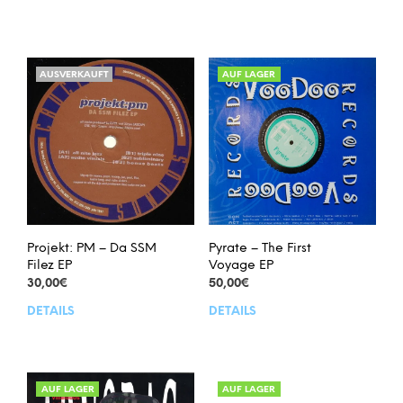
AUSVERKAUFT
AUF LAGER
Projekt: PM – Da SSM
Pyrate – The First
Filez EP
Voyage EP
30,00
€
50,00
€
DETAILS
DETAILS
AUF LAGER
AUF LAGER