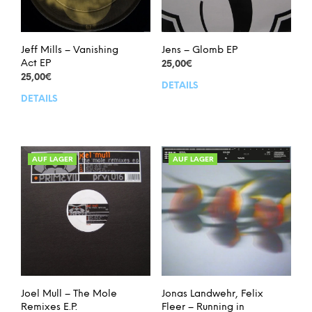
Jeff Mills – Vanishing
Jens – Glomb EP
Act EP
25,00
€
25,00
€
DETAILS
DETAILS
AUF LAGER
AUF LAGER
Joel Mull – The Mole
Jonas Landwehr, Felix
Remixes E.P.
Fleer – Running in