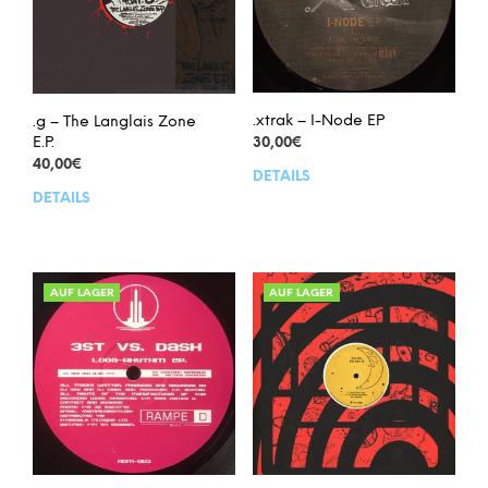
.xtrak – I-Node EP
.g – The Langlais Zone
E.P.
30,00
€
40,00
€
DETAILS
DETAILS
AUF LAGER
AUF LAGER