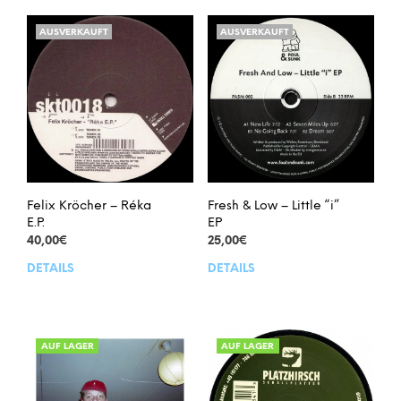
AUSVERKAUFT
AUSVERKAUFT
Felix Kröcher – Réka
Fresh & Low – Little “i”
E.P.
EP
40,00
€
25,00
€
DETAILS
DETAILS
AUF LAGER
AUF LAGER