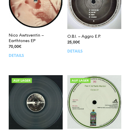
Nico Awtsventin –
O.B.I. – Aggro E.P.
Earthtones EP
25,00
€
70,00
€
DETAILS
DETAILS
AUF LAGER
AUF LAGER