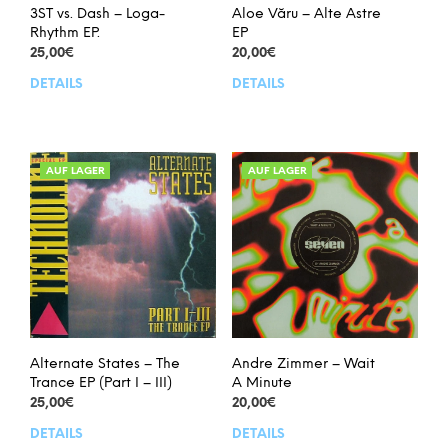
3ST vs. Dash – Loga-
Aloe Văru – Alte Astre
Rhythm EP.
EP
25,00
€
20,00
€
DETAILS
DETAILS
AUF LAGER
AUF LAGER
Alternate States – The
Andre Zimmer – Wait
Trance EP (Part I – III)
A Minute
25,00
€
20,00
€
DETAILS
DETAILS