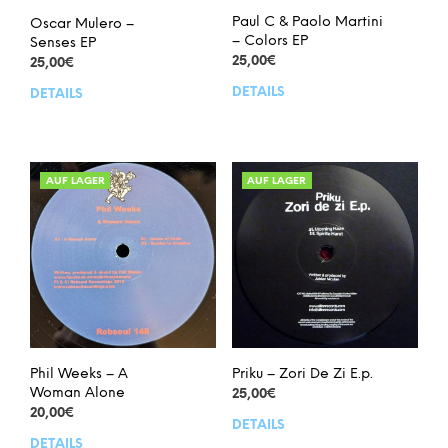
Paul C & Paolo Martini
Oscar Mulero –
– Colors EP
Senses EP
25,00
€
25,00
€
DETAILS
DETAILS
AUF LAGER
AUF LAGER
Phil Weeks – A
Priku – Zori De Zi E.p.
Woman Alone
25,00
€
20,00
€
DETAILS
DETAILS