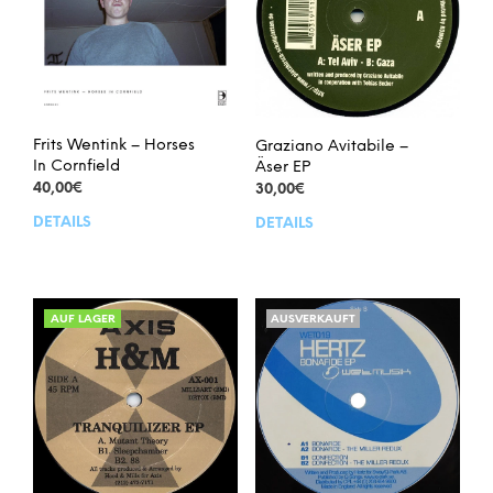
Frits Wentink – Horses
Graziano Avitabile –
In Cornfield
Äser EP
40,00
€
30,00
€
DETAILS
DETAILS
AUF LAGER
AUSVERKAUFT