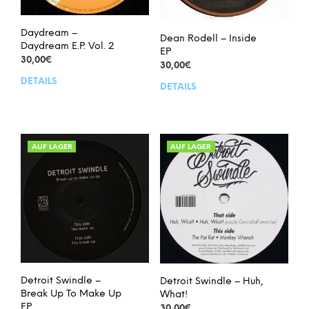
Daydream –
Dean Rodell – Inside
Daydream E.P. Vol. 2
EP
30,00
€
30,00
€
DETAILS
DETAILS
AUF LAGER
AUF LAGER
Detroit Swindle –
Detroit Swindle – Huh,
Break Up To Make Up
What!
EP
30,00
€