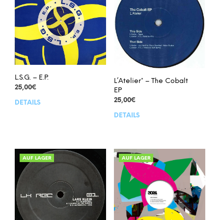
L.S.G. – E.P.
L’Atelier* – The Cobalt
25,00
€
EP
25,00
€
DETAILS
DETAILS
AUF LAGER
AUF LAGER