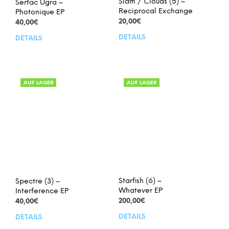
Slam / Clouds (5) –
Sertac Ugra –
Reciprocal Exchange
Photonique EP
20,00
€
40,00
€
DETAILS
DETAILS
AUF LAGER
AUF LAGER
Starfish (6) –
Spectre (3) –
Whatever EP
Interference EP
200,00
€
40,00
€
DETAILS
DETAILS