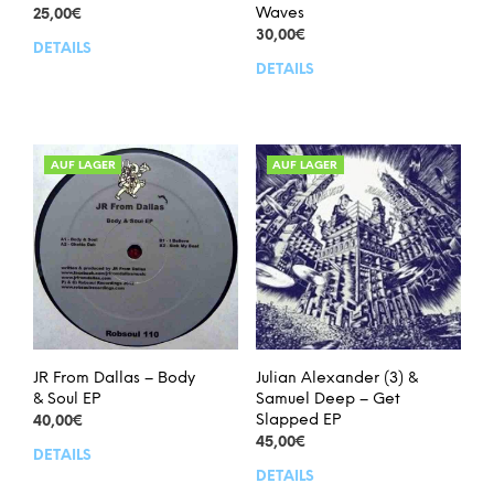
Waves
25,00
€
30,00
€
DETAILS
DETAILS
AUF LAGER
AUF LAGER
JR From Dallas – Body
Julian Alexander (3) &
& Soul EP
Samuel Deep – Get
Slapped EP
40,00
€
45,00
€
DETAILS
DETAILS