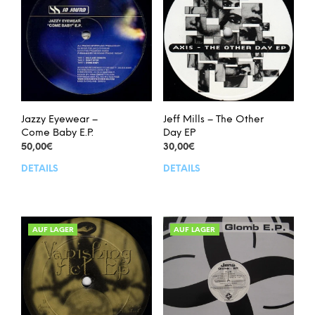
Jazzy Eyewear –
Jeff Mills – The Other
Come Baby E.P.
Day EP
50,00
€
30,00
€
DETAILS
DETAILS
AUF LAGER
AUF LAGER