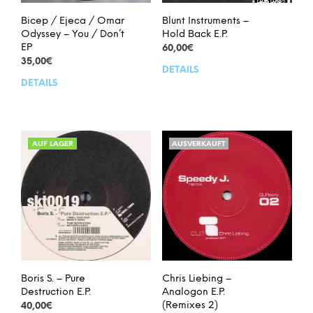
Bicep / Ejeca / Omar
Blunt Instruments –
Odyssey – You / Don’t
Hold Back E.P.
EP
60,00
€
35,00
€
DETAILS
DETAILS
AUF LAGER
AUSVERKAUFT
Boris S. – Pure
Chris Liebing –
Destruction E.P.
Analogon E.P.
(Remixes 2)
40,00
€