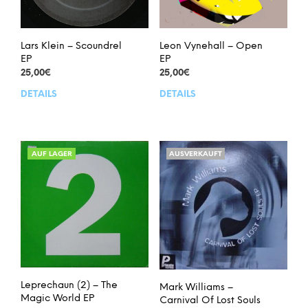
Lars Klein – Scoundrel
Leon Vynehall – Open
EP
EP
25,00
€
25,00
€
DETAILS
DETAILS
AUF LAGER
AUSVERKAUFT
Leprechaun (2) – The
Mark Williams –
Magic World EP
Carnival Of Lost Souls