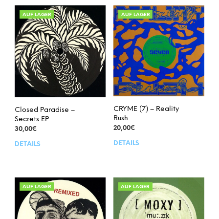
AUF LAGER
AUF LAGER
CRYME (7) – Reality
Closed Paradise –
Rush
Secrets EP
20,00
€
30,00
€
DETAILS
DETAILS
AUF LAGER
AUF LAGER