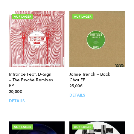
AUF LAGER
AUF LAGER
Intrance Feat. D-Sign
Jamie Trench – Back
– The Psyche Remixes
Chat EP
EP
25,00
€
20,00
€
DETAILS
DETAILS
AUF LAGER
AUF LAGER