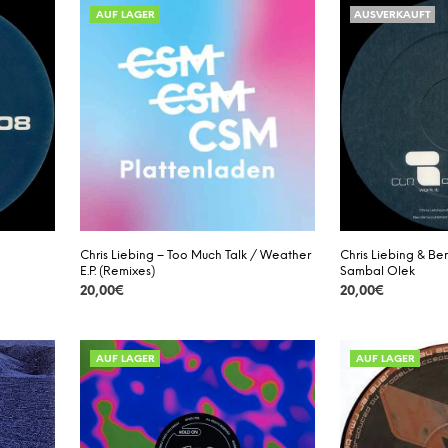
AUF LAGER
AUSVERKAUFT
Chris Liebing – Too Much Talk / Weather
Chris Liebing & Ben
E.P. (Remixes)
Sambal Olek
20,00
€
20,00
€
DETAILS
DETAILS
AUF LAGER
AUF LAGER