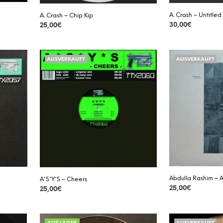
werden
werden
A. Crash – Untitled
A. Crash – Chip Kip
30,00
€
25,00
€
DETAILS
DETAILS
AUSVERKAUFT
AUSVERKAUFT
Abdulla Rashim – 
A*S*Y*S – Cheers
25,00
€
25,00
€
DETAILS
DETAILS