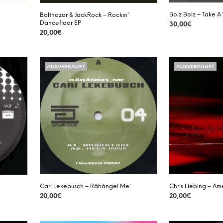
Bolz Bolz – Take A
Balthazar & JackRock – Rockin’
Dancefloor EP
30,00
€
20,00
€
DETAILS
DETAILS
AUSVERKAUFT
AUSVERKAUFT
Cari Lekebusch – Råhångel Me´
Chris Liebing – A
20,00
€
20,00
€
DETAILS
DETAILS