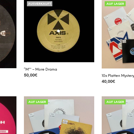
AUSVERKAUFT
AUF LAGER
“M”* – More Drama
50,00
€
10x Platten Myster
40,00
€
DETAILS
DETAILS
Dieses
Produkt
AUF LAGER
AUF LAGER
weist
mehrer
Variant
auf.
Die