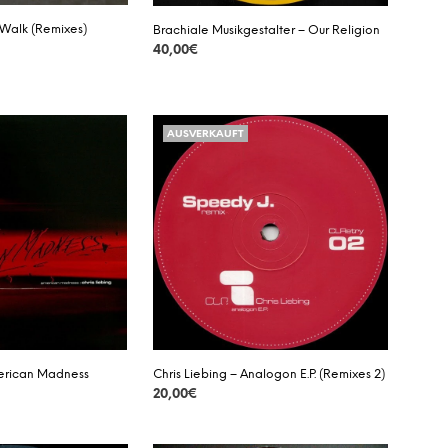
 Walk (Remixes)
Brachiale Musikgestalter – Our Religion
40,00
€
DETAILS
AUSVERKAUFT
merican Madness
Chris Liebing – Analogon E.P. (Remixes 2)
20,00
€
DETAILS