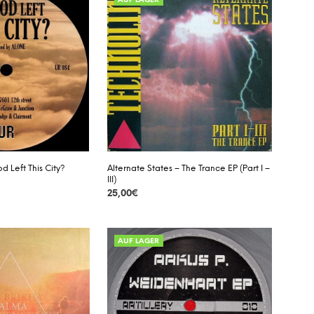
AUF LAGER
Alternate States – The Trance EP (Part I –
d Left This City?
III)
25,00
€
DETAILS
AUF LAGER