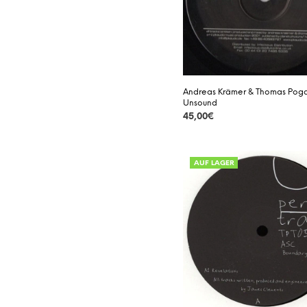
Andreas Krämer & Thomas Poga
Unsound
45,00
€
DETAILS
AUF LAGER