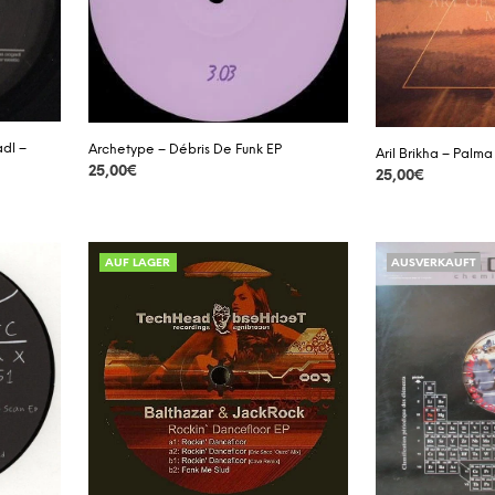
dl –
Archetype – Débris De Funk EP
Aril Brikha – Palma
25,00
€
25,00
€
DETAILS
DETAILS
AUF LAGER
AUSVERKAUFT