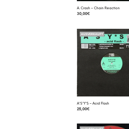
A. Crash – Chain Reaction
30,00
€
DETAILS
AUSVERKAUFT
A*S*Y*S – Acid Flash
25,00
€
DETAILS