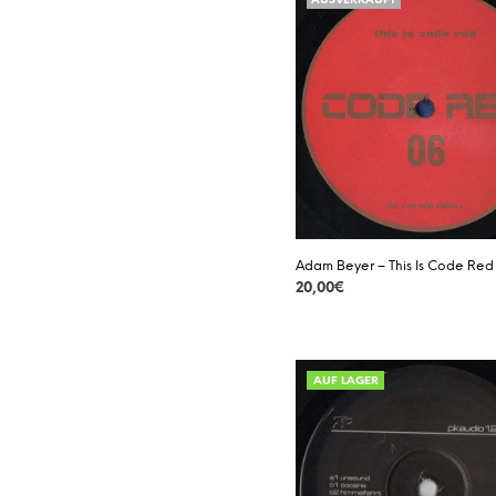
AUSVERKAUFT
Adam Beyer – This Is Code Red
20,00
€
DETAILS
AUF LAGER