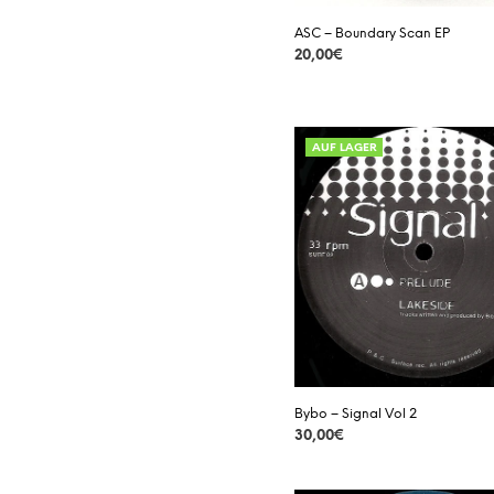
ASC – Boundary Scan EP
20,00
€
DETAILS
AUF LAGER
Bybo – Signal Vol 2
30,00
€
DETAILS