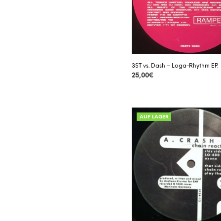
3ST vs. Dash – Loga-Rhythm EP.
25,00
€
DETAILS
AUF LAGER