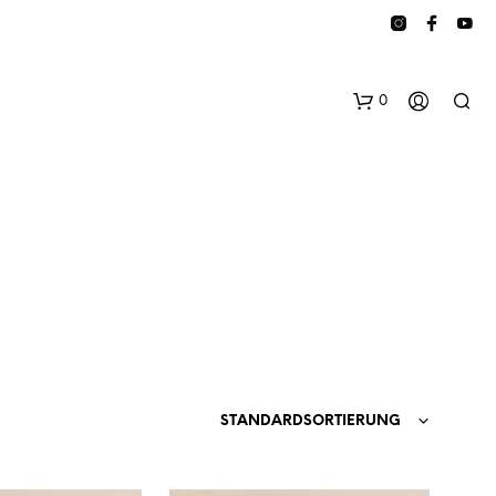
0
E
S
B
STANDARDSORTIERUNG
E
F
I
N