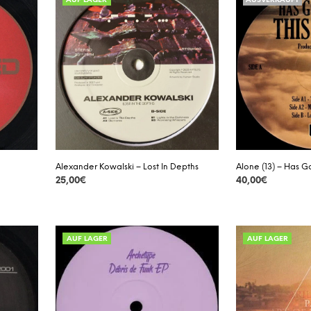
AUF LAGER
AUSVERKAUFT
Alexander Kowalski – Lost In Depths
Alone (13) – Has Go
25,00
€
40,00
€
DETAILS
DETAILS
AUF LAGER
AUF LAGER