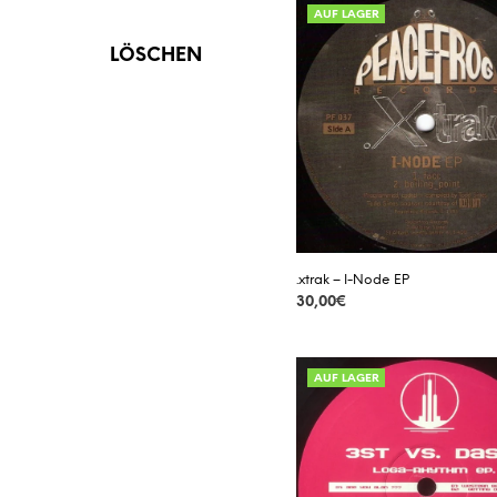
AUSVERKAUFT
AUF LAGER
VINYL
LÖSCHEN
VORBESTELLUNG
.xtrak – I-Node EP
30,00
€
DETAILS
AUF LAGER