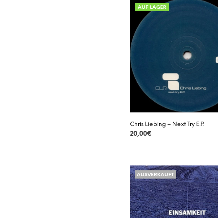
AUF LAGER
Chris Liebing – Next Try E.P.
20,00
€
DETAILS
AUSVERKAUFT