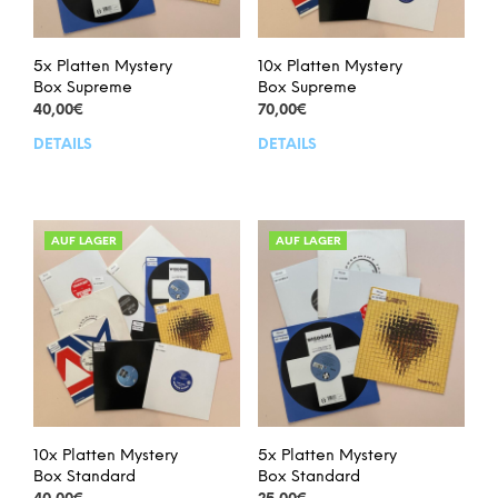
5x Platten Mystery
10x Platten Mystery
Box Supreme
Box Supreme
40,00
€
70,00
€
DETAILS
DETAILS
Dieses
Dies
Produkt
Prod
weist
weis
mehrere
meh
Varianten
Vari
AUF LAGER
AUF LAGER
auf.
auf.
Die
Die
Optionen
Opt
können
kön
auf
auf
der
der
Produktseite
Prod
gewählt
gew
werden
wer
10x Platten Mystery
5x Platten Mystery
Box Standard
Box Standard