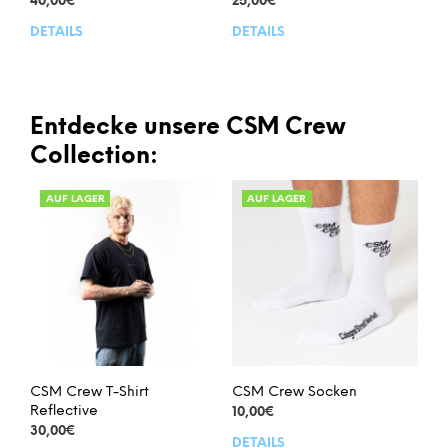
40,00
€
25,00
€
DETAILS
DETAILS
Dieses
Dies
Produkt
Prod
weist
weis
mehrere
meh
Varianten
Vari
Entdecke unsere CSM Crew
auf.
auf.
Collection:
Die
Die
Optionen
Opt
AUF LAGER
AUF LAGER
können
kön
auf
auf
der
der
Produktseite
Prod
gewählt
gew
werden
wer
CSM Crew T-Shirt
CSM Crew Socken
Reflective
10,00
€
30,00
€
DETAILS
Dies