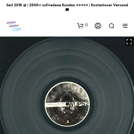
Seit 2018 🤝 | 2500+ zufriedene Kunden ⭐️⭐️⭐️⭐️⭐️ | Kostenloser Versand
🚚
0