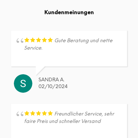
auf.
auf.
Die
Die
Kundenmeinungen
Optionen
Opt
können
kön
auf
auf
der
der
Produktseite
Prod
Gute Beratung und nette
gewählt
gew
Service.
werden
wer
SANDRA A.
02/10/2024
Freundlicher Service, sehr
faire Preis und schneller Versand