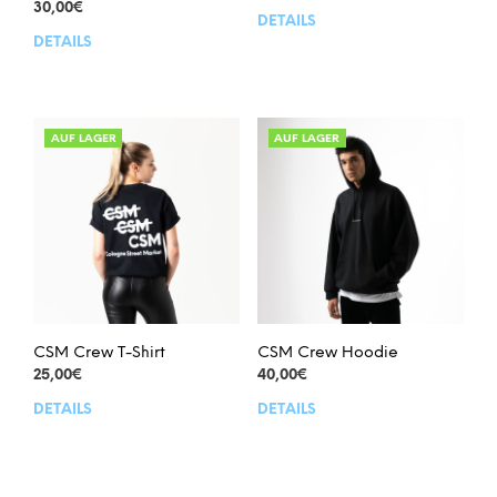
30,00
€
DETAILS
Dies
DETAILS
Dieses
Prod
Produkt
weis
weist
meh
mehrere
Vari
Varianten
auf.
AUF LAGER
AUF LAGER
auf.
Die
Die
Opt
Optionen
kön
können
auf
auf
der
der
Prod
Produktseite
gew
gewählt
wer
werden
CSM Crew T-Shirt
CSM Crew Hoodie
25,00
€
40,00
€
DETAILS
DETAILS
Dieses
Dies
Produkt
Prod
weist
weis
mehrere
meh