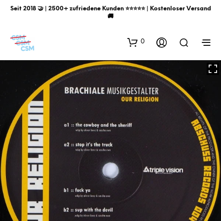
Seit 2018 🤝 | 2500+ zufriedene Kunden ⭐️⭐️⭐️⭐️⭐️ | Kostenloser Versand
🚚
0