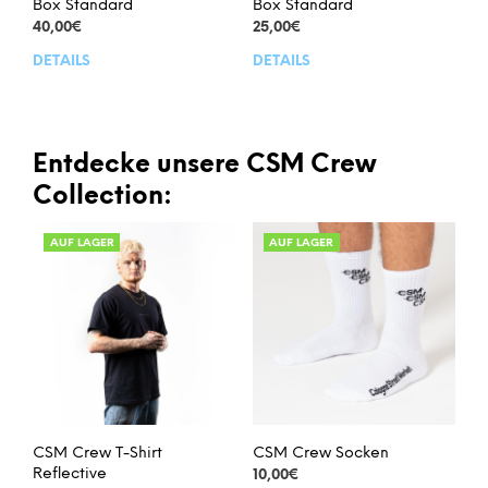
Box Standard
Box Standard
40,00
€
25,00
€
DETAILS
DETAILS
Dieses
Dies
Produkt
Prod
weist
weis
mehrere
meh
Varianten
Vari
Entdecke unsere CSM Crew
auf.
auf.
Collection:
Die
Die
Optionen
Opt
AUF LAGER
AUF LAGER
können
kön
auf
auf
der
der
Produktseite
Prod
gewählt
gew
werden
wer
CSM Crew T-Shirt
CSM Crew Socken
Reflective
10,00
€