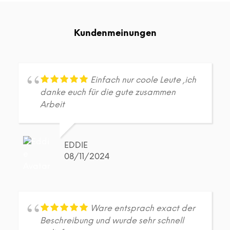
Varianten
Vari
auf.
auf.
Die
Die
Kundenmeinungen
Optionen
Opt
können
kön
auf
auf
der
der
Produktseite
Prod
Einfach nur coole Leute ,ich
gewählt
gew
danke euch für die gute zusammen
werden
wer
Arbeit
EDDIE
08/11/2024
Ware entsprach exact der
Beschreibung und wurde sehr schnell