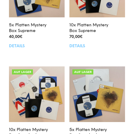
5x Platten Mystery
10x Platten Mystery
Box Supreme
Box Supreme
40,00
€
70,00
€
DETAILS
DETAILS
Dieses
Dies
Produkt
Prod
weist
weis
mehrere
meh
Varianten
Vari
AUF LAGER
AUF LAGER
auf.
auf.
Die
Die
Optionen
Opt
können
kön
auf
auf
der
der
Produktseite
Prod
gewählt
gew
werden
wer
10x Platten Mystery
5x Platten Mystery