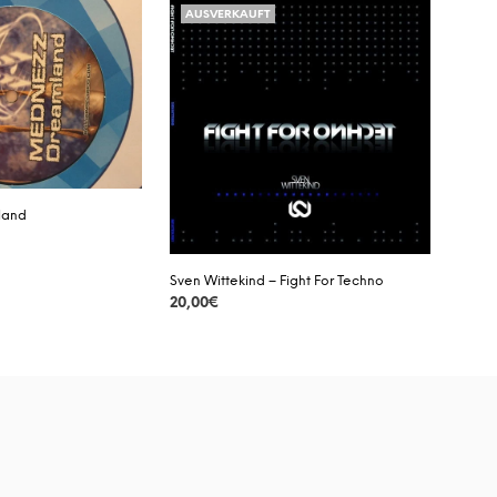
AUSVERKAUFT
D
E
N
S
I
C
H
K
E
I
land
N
E
P
Sven Wittekind – Fight For Techno
R
20,00
€
O
D
DETAILS
U
K
T
E
I
M
W