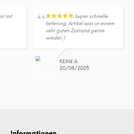
A
R
E
al mit
Super schnelle
N
lieferung, Artikel war un einem
K
O
sehr guten Zustand gerne
R
wieder:)
B
.
KEINE A.
20/08/2025
Informationen