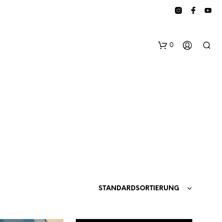
0
E
S
B
STANDARDSORTIERUNG
E
F
I
N