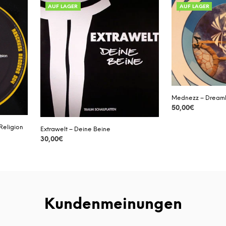
AUF LAGER
AUF LAGER
Mednezz – Dream
50,00
€
DETAILS
Religion
Extrawelt – Deine Beine
30,00
€
DETAILS
Kundenmeinungen