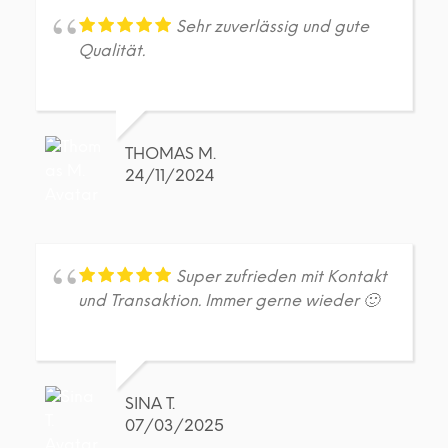
der
der
Produktseite
Prod
Sehr zuverlässig und gute
gewählt
gew
Qualität.
werden
wer
THOMAS M.
24/11/2024
Super zufrieden mit Kontakt
und Transaktion. Immer gerne wieder 🙂
SINA T.
07/03/2025