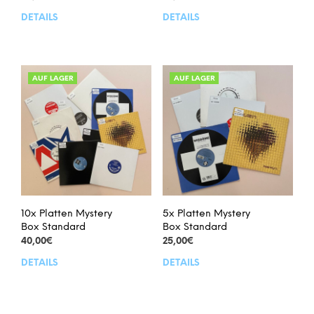
DETAILS
DETAILS
Dieses
Dies
Produkt
Prod
weist
weis
mehrere
meh
Varianten
Vari
AUF LAGER
AUF LAGER
auf.
auf.
Die
Die
Optionen
Opt
können
kön
auf
auf
der
der
Produktseite
Prod
gewählt
gew
werden
wer
10x Platten Mystery
5x Platten Mystery
Box Standard
Box Standard
40,00
€
25,00
€
DETAILS
DETAILS
Dieses
Dies
Produkt
Prod
weist
weis
mehrere
meh