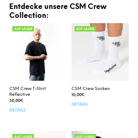
Varianten
Vari
Entdecke unsere CSM Crew
auf.
auf.
Collection:
Die
Die
Optionen
Opt
AUF LAGER
AUF LAGER
können
kön
auf
auf
der
der
Produktseite
Prod
gewählt
gew
werden
wer
CSM Crew T-Shirt
CSM Crew Socken
Reflective
10,00
€
30,00
€
DETAILS
Dies
DETAILS
Dieses
Prod
Produkt
weis
weist
meh
mehrere
Vari
Varianten
auf.
AUF LAGER
AUF LAGER