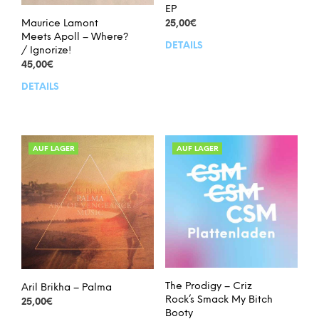
EP
Maurice Lamont
25,00
€
Meets Apoll – Where?
DETAILS
/ Ignorize!
45,00
€
DETAILS
AUF LAGER
AUF LAGER
The Prodigy – Criz
Aril Brikha – Palma
Rock’s Smack My Bitch
25,00
€
Booty