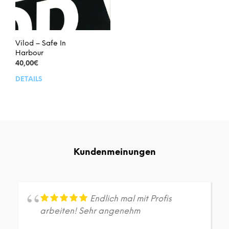
Vilod – Safe In
Harbour
40,00
€
DETAILS
Kundenmeinungen
Endlich mal mit Profis
arbeiten! Sehr angenehm