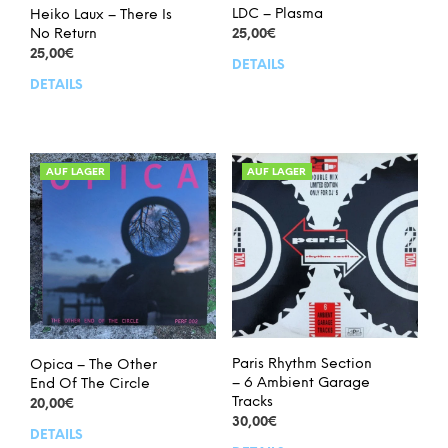
LDC – Plasma
Heiko Laux – There Is
No Return
25,00
€
25,00
€
DETAILS
DETAILS
AUF LAGER
AUF LAGER
Paris Rhythm Section
Opica – The Other
– 6 Ambient Garage
End Of The Circle
Tracks
20,00
€
30,00
€
DETAILS