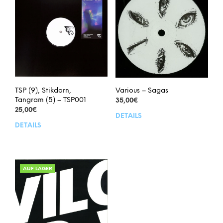
Various – Sagas
TSP (9), Stikdorn,
Tangram (5) – TSP001
35,00
€
25,00
€
DETAILS
DETAILS
AUF LAGER