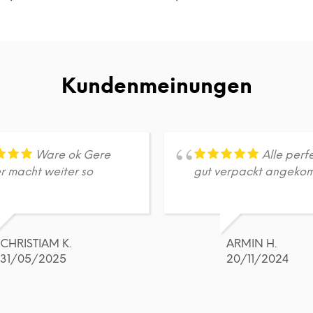
DETAILS
DETAILS
Dieses
Dieses
Produkt
Produkt
weist
weist
mehrere
mehrere
Varianten
Varianten
Kundenmeinungen
auf.
auf.
Die
Die
Optionen
Optionen
können
können
auf
auf
Ware ok Gere
Alle perf
der
der
r macht weiter so
gut verpackt angeko
Produktseite
Produktseite
gewählt
gewählt
werden
werden
CHRISTIAM K.
ARMIN H.
31/05/2025
20/11/2024