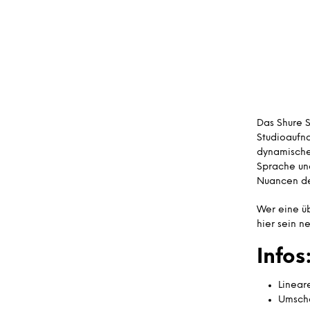
Das Shure S
Studioaufn
dynamische
Sprache un
Nuancen der
Wer eine üb
hier sein n
Infos
Linear
Umscha