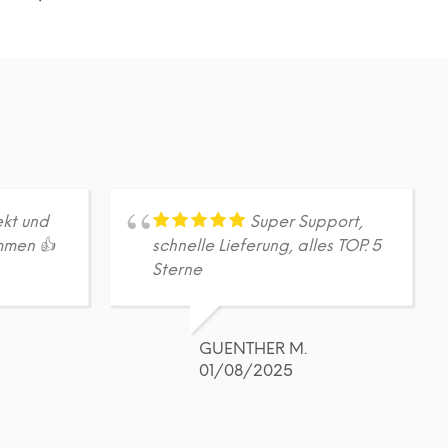
DETAILS
Dieses
Produkt
weist
mehrere
Varianten
auf.
Die
Optionen
können
auf
ekt und
Super Support,
der
mmen 👍
schnelle Lieferung, alles TOP. 5
Produktseite
Sterne
gewählt
werden
GUENTHER M.
01/08/2025