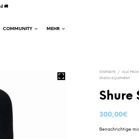
nd 🚚
COMMUNITY
MEHR
STARTSEITE
/
ALLE PROD
STUDIO-EQUIPMENT
Shure 
300,00
€
Benachrichtige mic