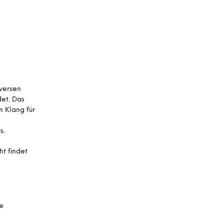
A
R
E
N
K
O
R
B
.
iversen
et. Das
 Klang für
s.
ht findet
e