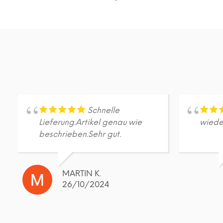
DETAILS
Dieses
Produkt
weist
mehrere
Varianten
auf.
Die
Optionen
können
auf
Schnelle
der
Lieferung.Artikel genau wie
wiede
Produktseite
beschrieben.Sehr gut.
gewählt
werden
MARTIN K.
26/10/2024