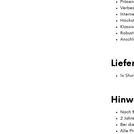
Präsen
Verbes
Intern
Höchst 
Klassi
Robust
Anschl
Lief
1x Shu
Hinw
Nach §
2 Jahr
Bei di
Alle P