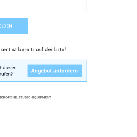
D
E
N
S
ELDEN
I
C
H
K
sent ist bereits auf der Liste!
E
I
N
t diesen
E
Angebot anfordern
kaufen?
P
R
O
D
U
MIKROFONE
,
STUDIO-EQUIPMENT
K
T
E
I
M
W