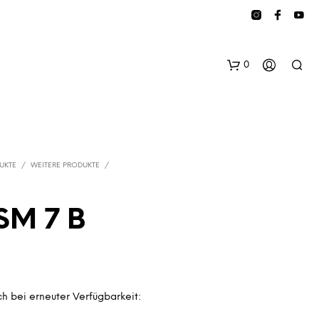
0
UKTE
/
WEITERE PRODUKTE
/
SM 7 B
E
S
B
E
F
h bei erneuter Verfügbarkeit:
I
N