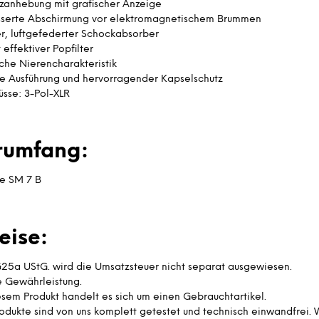
zanhebung mit grafischer Anzeige
serte Abschirmung vor elektromagnetischem Brummen
er, luftgefederter Schockabsorber
effektiver Popfilter
sche Nierencharakteristik
e Ausführung und hervorragender Kapselschutz
üsse: 3-Pol-XLR
erumfang:
re SM 7 B
eise:
25a UStG. wird die Umsatzsteuer nicht separat ausgewiesen.
e Gewährleistung.
esem Produkt handelt es sich um einen Gebrauchtartikel.
rodukte sind von uns komplett getestet und technisch einwandfrei.