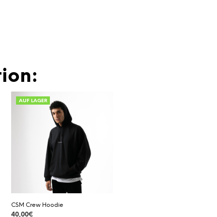
ion:
AUF LAGER
CSM Crew Hoodie
40,00
€