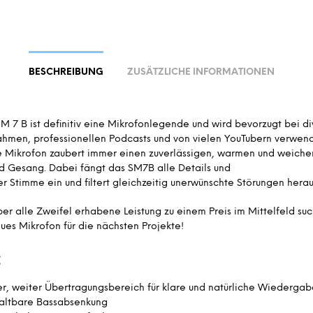
BESCHREIBUNG
ZUSÄTZLICHE INFORMATIONEN
M 7 B ist definitiv eine Mikrofonlegende und wird bevorzugt bei d
ahmen, professionellen Podcasts und von vielen YouTubern verwend
 Mikrofon zaubert immer einen zuverlässigen, warmen und weichen
d Gesang. Dabei fängt das SM7B alle Details und
 Stimme ein und filtert gleichzeitig unerwünschte Störungen herau
er alle Zweifel erhabene Leistung zu einem Preis im Mittelfeld suc
eues Mikrofon für die nächsten Projekte!
:
er, weiter Übertragungsbereich für klare und natürliche Wiedergab
ltbare Bassabsenkung