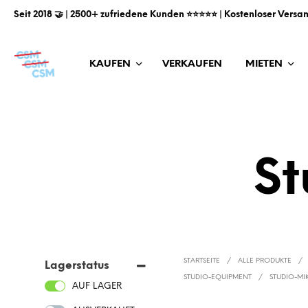
Seit 2018 🤝 | 2500+ zufriedene Kunden ⭐️⭐️⭐️⭐️⭐️ | Kostenloser Versa
KAUFEN
VERKAUFEN
MIETEN
St
STARTSEITE
/
ALLE PRODUKTE
/
Lagerstatus
STUDIO-EQUIPMENT
/
STUDIO-MI
AUF LAGER