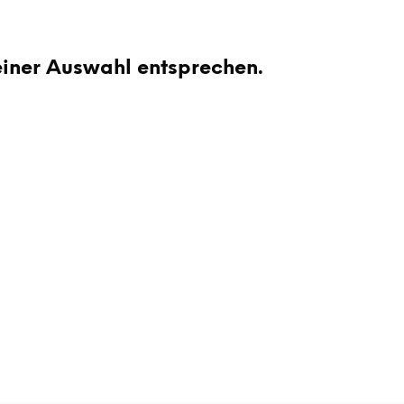
D
E
N
einer Auswahl entsprechen.
S
I
C
H
K
E
I
N
E
P
R
O
D
U
K
T
E
I
M
W