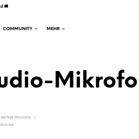
nd 🚚
COMMUNITY
MEHR
udio-Mikrof
WEITERE PRODUKTE
/
KROFONE