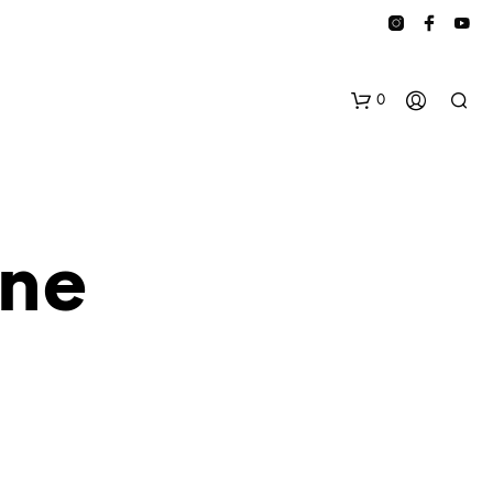
0
one
E
S
B
E
F
I
N