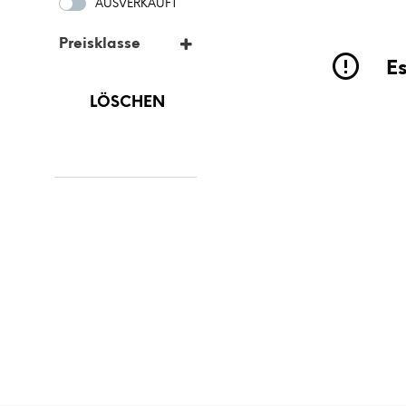
AUSVERKAUFT
Preisklasse
Es
UNTER
100
€
LÖSCHEN
100
€
-
250
€
250
€
-
500
€
500
€
-
1.000
€
ÜBER
1.000
€