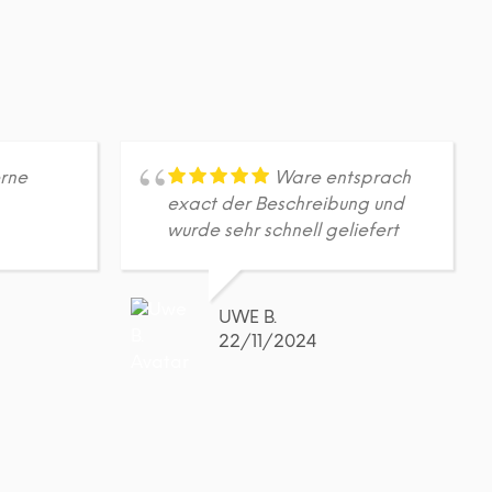
A
R
E
N
K
O
R
B
.
rne
Ware entsprach
exact der Beschreibung und
wurde sehr schnell geliefert
UWE B.
22/11/2024