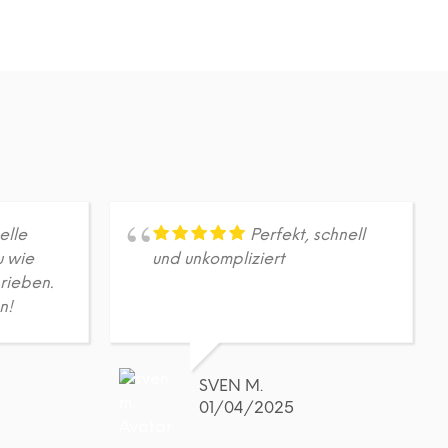
A
R
E
N
K
O
R
B
.
elle
Perfekt, schnell
u wie
und unkompliziert
rieben.
n!
SVEN M.
01/04/2025