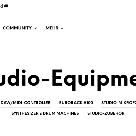
nd 🚚
COMMUNITY
MEHR
udio-Equipm
DAW/MIDI-CONTROLLER
EURORACK A100
STUDIO-MIKROF
SYNTHESIZER & DRUM MACHINES
STUDIO-ZUBEHÖR