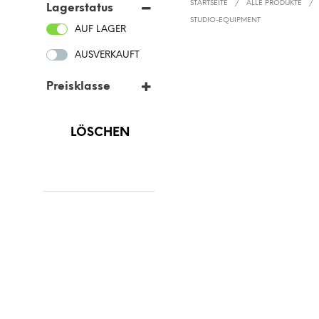
STARTSEITE
/
ALLE PRODUKTE
/
Lagerstatus
STUDIO-EQUIPMENT
AUF LAGER
AUSVERKAUFT
Preisklasse
UNTER
100
€
LÖSCHEN
100
€
-
250
€
250
€
-
500
€
500
€
-
1.000
€
ÜBER
1.000
€