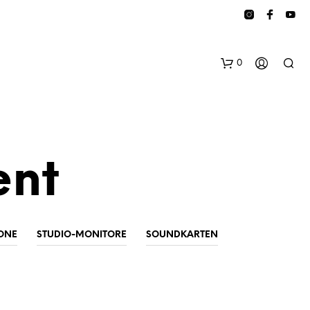
0
ent
E
ONE
STUDIO-MONITORE
SOUNDKARTEN
S
B
E
F
I
N