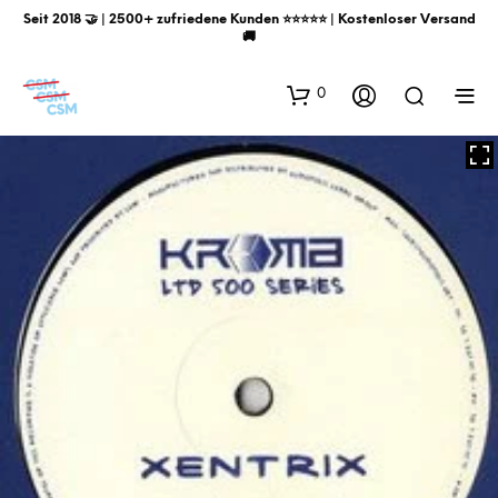
Seit 2018 🤝 | 2500+ zufriedene Kunden ⭐️⭐️⭐️⭐️⭐️ | Kostenloser Versand
🚚
0