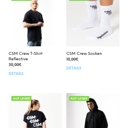
auf
auf
der
der
Produktseite
Prod
gewählt
gew
werden
wer
CSM Crew T-Shirt
CSM Crew Socken
Reflective
10,00
€
30,00
€
DETAILS
Dies
DETAILS
Dieses
Prod
Produkt
weis
weist
meh
mehrere
Vari
Varianten
auf.
AUF LAGER
AUF LAGER
auf.
Die
Die
Opt
Optionen
kön
können
auf