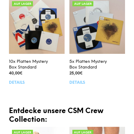
Varianten
Vari
AUF LAGER
AUF LAGER
auf.
auf.
Die
Die
Optionen
Opt
können
kön
auf
auf
der
der
Produktseite
Prod
gewählt
gew
werden
wer
10x Platten Mystery
5x Platten Mystery
Box Standard
Box Standard
40,00
€
25,00
€
DETAILS
DETAILS
Dieses
Dies
Produkt
Prod
weist
weis
mehrere
meh
Varianten
Vari
Entdecke unsere CSM Crew
auf.
auf.
Collection:
Die
Die
Optionen
Opt
AUF LAGER
AUF LAGER
können
kön