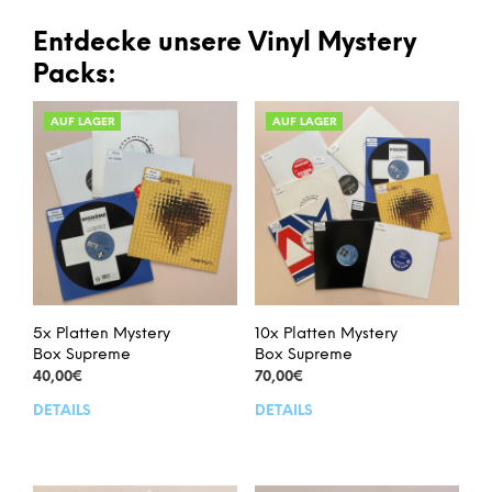
Entdecke unsere Vinyl Mystery
Packs:
AUF LAGER
AUF LAGER
5x Platten Mystery
10x Platten Mystery
Box Supreme
Box Supreme
40,00
€
70,00
€
DETAILS
DETAILS
Dieses
Dies
Produkt
Prod
weist
weis
mehrere
meh