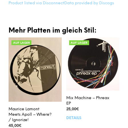
Product listed via Disconnect
Data provided by Discogs
Mehr Platten im gleich Stil:
AUF LAGER
AUF LAGER
Mix Machine – Phreax
EP
Maurice Lamont
25,00
€
Meets Apoll – Where?
DETAILS
/ Ignorize!
45,00
€