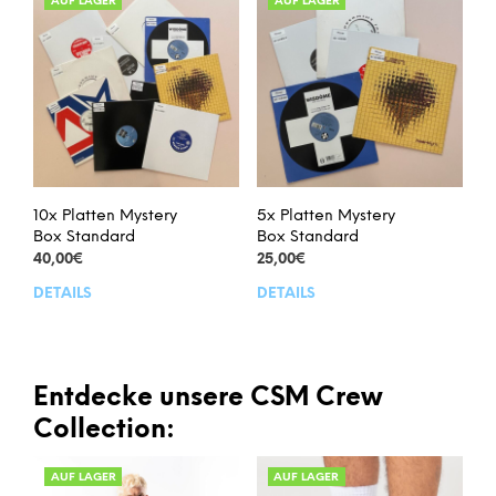
Varianten
Vari
AUF LAGER
AUF LAGER
auf.
auf.
Die
Die
Optionen
Opt
können
kön
auf
auf
der
der
Produktseite
Prod
gewählt
gew
werden
wer
10x Platten Mystery
5x Platten Mystery
Box Standard
Box Standard
40,00
€
25,00
€
DETAILS
DETAILS
Dieses
Dies
Produkt
Prod
weist
weis
mehrere
meh
Varianten
Vari
Entdecke unsere CSM Crew
auf.
auf.
Collection:
Die
Die
Optionen
Opt
AUF LAGER
AUF LAGER
können
kön