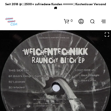
Seit 2018 🤝 | 2500+ zufriedene Kunden ⭐️⭐️⭐️⭐️⭐️ | Kostenloser Versand
🚚
0