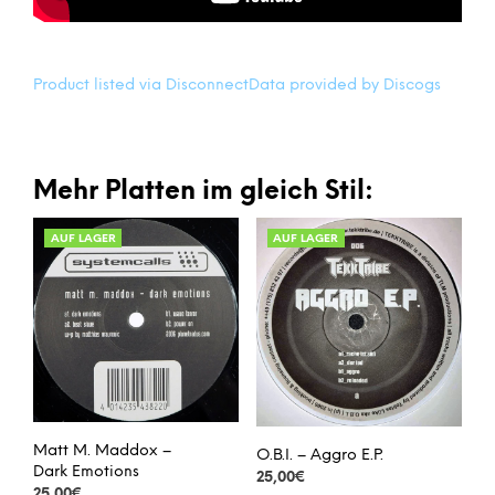
Product listed via Disconnect
Data provided by Discogs
Mehr Platten im gleich Stil:
AUF LAGER
AUF LAGER
Matt M. Maddox –
O.B.I. – Aggro E.P.
Dark Emotions
25,00
€
25,00
€