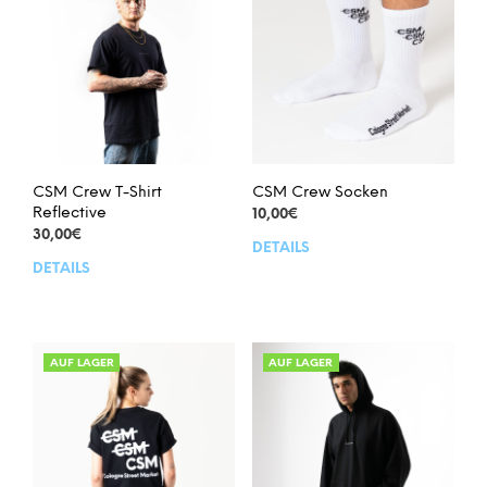
auf
auf
der
der
Produktseite
Prod
gewählt
gew
werden
wer
CSM Crew T-Shirt
CSM Crew Socken
Reflective
10,00
€
30,00
€
DETAILS
Dies
DETAILS
Dieses
Prod
Produkt
weis
weist
meh
mehrere
Vari
Varianten
auf.
AUF LAGER
AUF LAGER
auf.
Die
Die
Opt
Optionen
kön
können
auf
auf
der