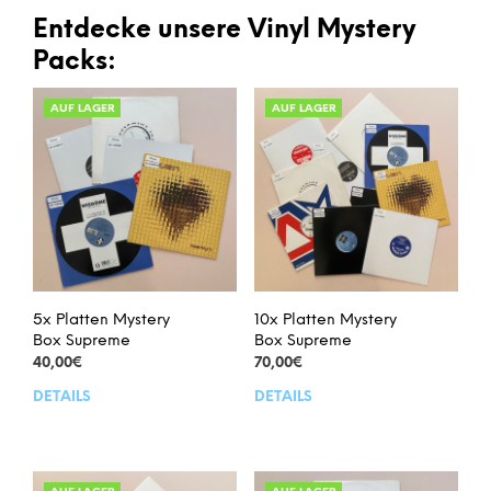
Entdecke unsere Vinyl Mystery
Packs:
AUF LAGER
AUF LAGER
5x Platten Mystery
10x Platten Mystery
Box Supreme
Box Supreme
40,00
€
70,00
€
DETAILS
DETAILS
Dieses
Dies
Produkt
Prod
weist
weis
mehrere
meh