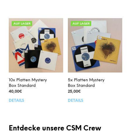
Produkt
Prod
weist
weis
mehrere
meh
Varianten
Vari
AUF LAGER
AUF LAGER
auf.
auf.
Die
Die
Optionen
Opt
können
kön
auf
auf
der
der
Produktseite
Prod
gewählt
gew
werden
wer
10x Platten Mystery
5x Platten Mystery
Box Standard
Box Standard
40,00
€
25,00
€
DETAILS
DETAILS
Dieses
Dies
Produkt
Prod
weist
weis
mehrere
meh
Varianten
Vari
Entdecke unsere CSM Crew