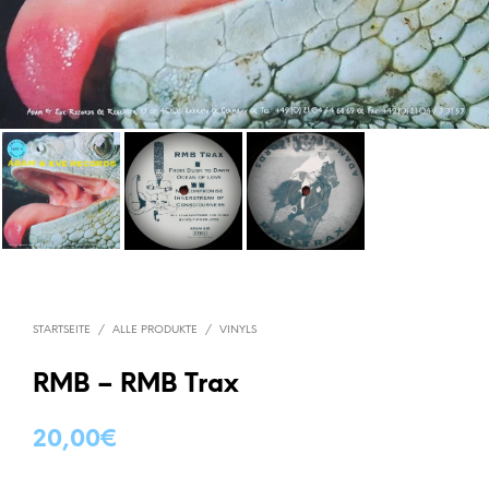
STARTSEITE
/
ALLE PRODUKTE
/
VINYLS
RMB – RMB Trax
20,00
€