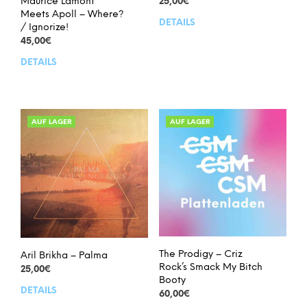
Maurice Lamont
25,00
€
Meets Apoll – Where?
DETAILS
/ Ignorize!
45,00
€
DETAILS
AUF LAGER
AUF LAGER
The Prodigy – Criz
Aril Brikha – Palma
Rock’s Smack My Bitch
25,00
€
Booty
DETAILS
60,00
€