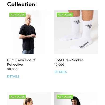
auf.
auf.
Collection:
Die
Die
Optionen
Opt
AUF LAGER
AUF LAGER
können
kön
auf
auf
der
der
Produktseite
Prod
gewählt
gew
werden
wer
CSM Crew T-Shirt
CSM Crew Socken
Reflective
10,00
€
30,00
€
DETAILS
Dies
DETAILS
Dieses
Prod
Produkt
weis
weist
meh
mehrere
Vari
Varianten
auf.
AUF LAGER
AUF LAGER
auf.
Die