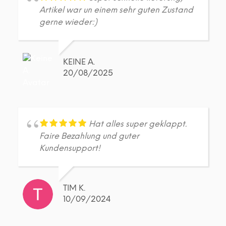
gewählt
gew
Artikel war un einem sehr guten Zustand
werden
wer
gerne wieder:)
KEINE A.
20/08/2025
Hat alles super geklappt.
Faire Bezahlung und guter
Kundensupport!
TIM K.
10/09/2024