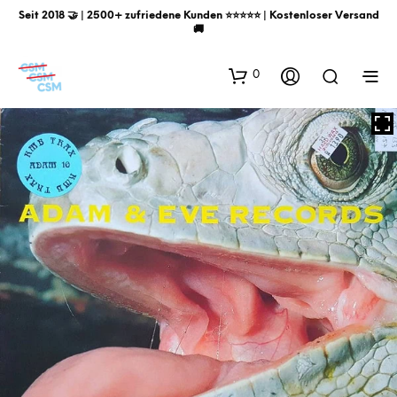
Seit 2018 🤝 | 2500+ zufriedene Kunden ⭐️⭐️⭐️⭐️⭐️ | Kostenloser Versand
🚚
0