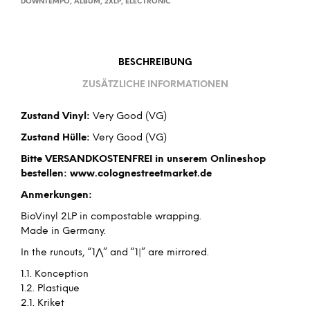
DOWNTEMPO
,
ALBUM
,
2XLP
,
ELECTRONIC
BESCHREIBUNG
ZUSÄTZLICHE INFORMATIONEN
Zustand Vinyl:
Very Good (VG)
Zustand Hülle:
Very Good (VG)
Bitte VERSANDKOSTENFREI in unserem Onlineshop
bestellen: www.colognestreetmarket.de
Anmerkungen:
BioVinyl 2LP in compostable wrapping.
Made in Germany.
In the runouts, “1⋀” and “1|” are mirrored.
1.1. Konception
1.2. Plastique
2.1. Kriket