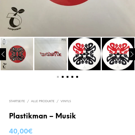
STARTSEITE
/
ALLE PRODUKTE
/
VINYLS
Plastikman – Musik
40,00
€