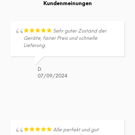
Kundenmeinungen
Optionen
Opt
können
kön
auf
auf
der
der
Produktseite
Prod
Sehr guter Zustand der
gewählt
gew
Geräte, fairer Preis und schnelle
werden
wer
Lieferung.
D.
07/09/2024
Alle perfekt und gut