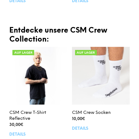
DETAILS
DETAILS
Dieses
Dies
Produkt
Prod
weist
weis
mehrere
meh
Varianten
Vari
Entdecke unsere CSM Crew
auf.
auf.
Collection:
Die
Die
Optionen
Opt
AUF LAGER
AUF LAGER
können
kön
auf
auf
der
der
Produktseite
Prod
gewählt
gew
werden
wer
CSM Crew T-Shirt
CSM Crew Socken
Reflective
10,00
€
30,00
€
DETAILS
Dies
DETAILS
Dieses
Prod