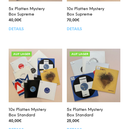
5x Platten Mystery
10x Platten Mystery
Box Supreme
Box Supreme
40,00
€
70,00
€
DETAILS
DETAILS
Dieses
Dies
Produkt
Prod
weist
weis
mehrere
meh
Varianten
Vari
AUF LAGER
AUF LAGER
auf.
auf.
Die
Die
Optionen
Opt
können
kön
auf
auf
der
der
Produktseite
Prod
gewählt
gew
werden
wer
10x Platten Mystery
5x Platten Mystery
Box Standard
Box Standard
40,00
€
25,00
€