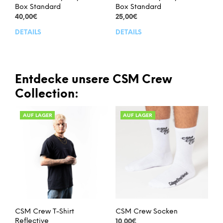
Box Standard
Box Standard
40,00
€
25,00
€
DETAILS
DETAILS
Dieses
Dies
Produkt
Prod
weist
weis
mehrere
meh
Varianten
Vari
Entdecke unsere CSM Crew
auf.
auf.
Collection:
Die
Die
Optionen
Opt
AUF LAGER
AUF LAGER
können
kön
auf
auf
der
der
Produktseite
Prod
gewählt
gew
werden
wer
CSM Crew T-Shirt
CSM Crew Socken
Reflective
10,00
€