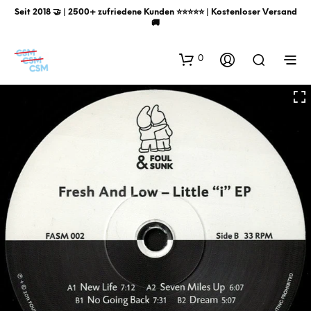
Seit 2018 🤝 | 2500+ zufriedene Kunden ⭐️⭐️⭐️⭐️⭐️ | Kostenloser Versand
🚚
0