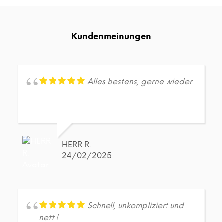
Varianten
Vari
auf.
auf.
Die
Die
Kundenmeinungen
Optionen
Opt
können
kön
auf
auf
der
der
Produktseite
Prod
Alles bestens, gerne wieder
gewählt
gew
werden
wer
HERR R.
24/02/2025
Schnell, unkompliziert und
nett !