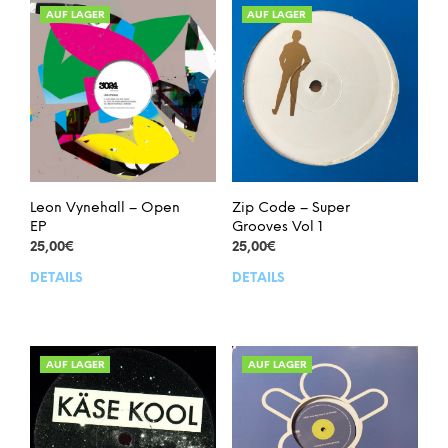
AUF LAGER
AUF LAGER
Leon Vynehall – Open
Zip Code – Super
EP
Grooves Vol 1
25,00
€
25,00
€
DETAILS
DETAILS
AUF LAGER
AUF LAGER