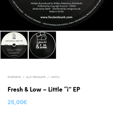
STARTSEITE
/
ALLE PRODUKTE
/
VINYLS
Fresh & Low – Little “i” EP
25,00
€