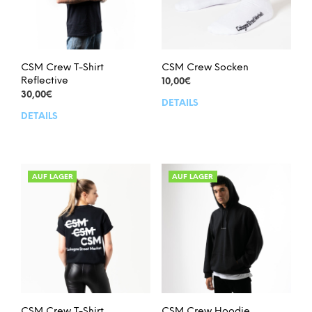
CSM Crew T-Shirt
CSM Crew Socken
Reflective
10,00
€
30,00
€
DETAILS
Dies
DETAILS
Dieses
Prod
Produkt
weis
weist
meh
mehrere
Vari
Varianten
auf.
AUF LAGER
AUF LAGER
auf.
Die
Die
Opt
Optionen
kön
können
auf
auf
der
der
Prod
Produktseite
gew
gewählt
wer
werden
CSM Crew T-Shirt
CSM Crew Hoodie