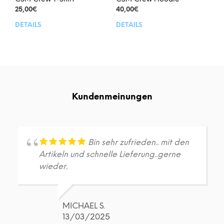
25,00
€
40,00
€
DETAILS
DETAILS
Dieses
Dies
Produkt
Prod
weist
weis
mehrere
meh
Varianten
Vari
auf.
auf.
Die
Die
Kundenmeinungen
Optionen
Opt
können
kön
auf
auf
der
der
Produktseite
Prod
Bin sehr zufrieden.. mit den
gewählt
gew
Artikeln und schnelle Lieferung..gerne
werden
wer
wieder.
MICHAEL S.
13/03/2025