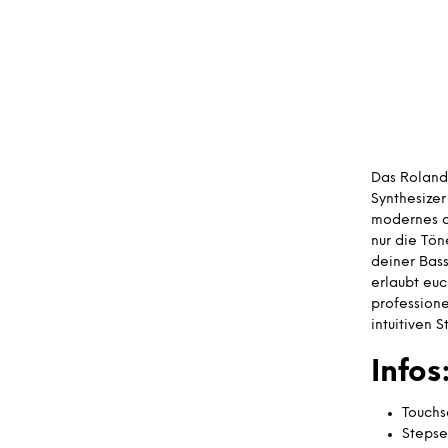
Das Roland 
Synthesizer
modernes a
nur die Tön
deiner Bass
erlaubt euc
profession
intuitiven 
Infos
Touchs
Steps