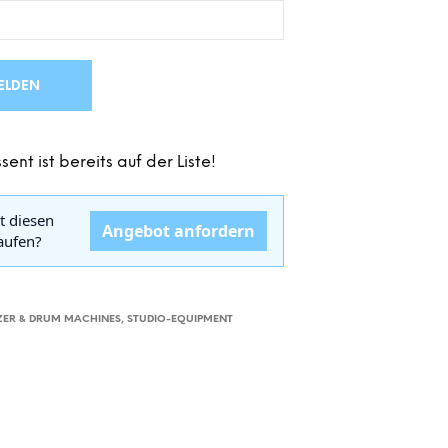
D
E
N
S
ELDEN
I
C
H
K
sent ist bereits auf der Liste!
E
I
N
t diesen
E
Angebot anfordern
kaufen?
P
R
O
D
U
ZER & DRUM MACHINES
,
STUDIO-EQUIPMENT
K
T
E
I
M
W