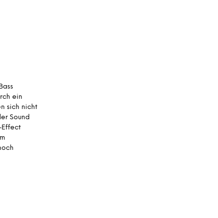
A
R
E
N
K
O
R
B
.
 Bass
rch ein
 sich nicht
der Sound
-Effect
em
hoch