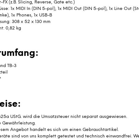
-FX (z.B. Slicing, Reverse, Gate etc.)
sse: 1x MIDI In (DIN 5-pol), 1x MIDI Out (DIN 5-pol), 1x Line Out (S
nke), 1x Phones, 1x USB-B
ung: 308 x 52 x 130 mm
t: 0,82 kg
erumfang:
and TB-3
teil
P
eise:
25a UStG. wird die Umsatzsteuer nicht separat ausgewiesen.
e Gewährleistung.
esem Angebot handelt es sich um einen Gebrauchtartikel.
eräte sind von uns komplett getestet und technisch einwandfrei. W