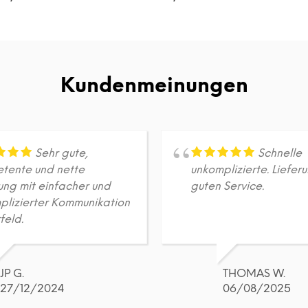
DETAILS
DETAILS
Dieses
Dieses
Produkt
Produkt
weist
weist
mehrere
mehrere
Varianten
Varianten
Kundenmeinungen
auf.
auf.
Die
Die
Optionen
Optionen
können
können
auf
auf
Sehr gute,
Schnelle
der
der
tente und nette
unkomplizierte. Liefer
Produktseite
Produktseite
ung mit einfacher und
guten Service.
gewählt
gewählt
plizierter Kommunikation
werden
werden
feld.
JP G.
THOMAS W.
27/12/2024
06/08/2025