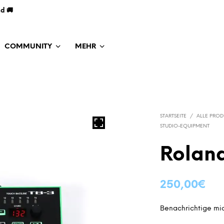
nd 🚚
COMMUNITY
MEHR
STARTSEITE
/
ALLE PROD
STUDIO-EQUIPMENT
Rolan
250,00
€
Benachrichtige mic