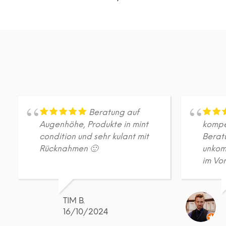
DETAILS
Dieses
Produkt
weist
mehrere
Varianten
auf.
Die
Optionen
können
auf
Beratung auf
der
Augenhöhe, Produkte in mint
kompe
Produktseite
condition und sehr kulant mit
Berat
gewählt
Rücknahmen 🙂
unkom
werden
im Vor
TIM B.
16/10/2024