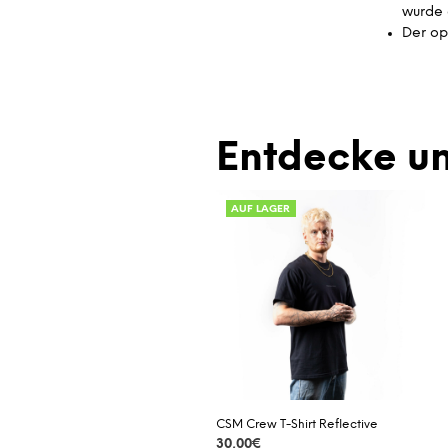
wurde 
Der op
Entdecke un
AUF LAGER
CSM Crew T-Shirt Reflective
30,00
€