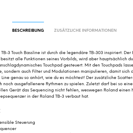
BESCHREIBUNG
ZUSÄTZLICHE INFORMATIONEN
TB-3 Touch Bassline ist durch die legendäre TB-303 inspiriert. Der
 besitzt alle Funktionen seines Vorbilds, wird aber hauptsächlich du
nschlagdynamisches Touchpad gesteuert. Mit den Touchpads lassen
e, sondern auch Filter und Modulationen manipulieren, damit sich 
 Line genau so anhört, wie du es möchtest! Der zusätzliche Scatter
h noch ausgefallenere Rythmen zu spielen. Zuletzt darf bei so ein
ellen Gerät das Sequencing nicht fehlen, weswegen Roland einen 
Stepsequenzer in der Roland TB-3 verbaut hat.
:
ensible Steuerung
equencer