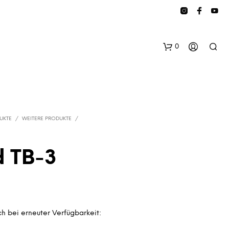
0
UKTE
/
WEITERE PRODUKTE
/
d TB-3
E
S
B
E
F
h bei erneuter Verfügbarkeit:
I
N