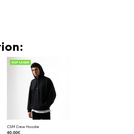
ion:
AUF LAGER
CSM Crew Hoodie
40,00
€