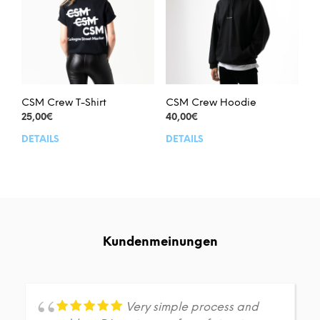
Optionen
kön
können
auf
auf
der
der
Prod
Produktseite
gew
gewählt
wer
werden
CSM Crew T-Shirt
CSM Crew Hoodie
25,00
€
40,00
€
DETAILS
DETAILS
Dieses
Dies
Produkt
Prod
weist
weis
mehrere
meh
Varianten
Vari
auf.
auf.
Die
Die
Kundenmeinungen
Optionen
Opt
können
kön
auf
auf
der
der
Produktseite
Prod
Very simple process and