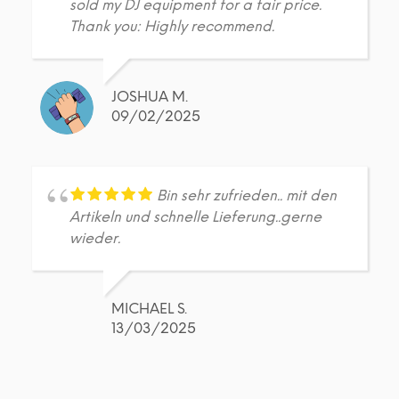
gewählt
gew
sold my DJ equipment for a fair price.
werden
wer
Thank you: Highly recommend.
JOSHUA M.
09/02/2025
Bin sehr zufrieden.. mit den
Artikeln und schnelle Lieferung..gerne
wieder.
MICHAEL S.
13/03/2025