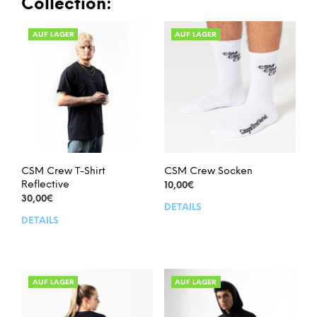
Collection:
AUF LAGER
AUF LAGER
CSM Crew T-Shirt
CSM Crew Socken
Reflective
10,00
€
30,00
€
DETAILS
Dies
DETAILS
Dieses
Prod
Produkt
weis
weist
meh
mehrere
Vari
Varianten
auf.
AUF LAGER
AUF LAGER
auf.
Die
Die
Opt