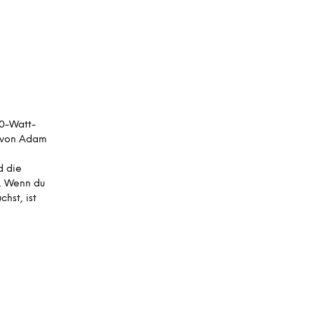
A
R
E
N
K
O
R
B
.
50-Watt-
r von Adam
n
d die
n. Wenn du
hst, ist