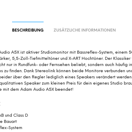
BESCHREIBUNG
ZUSÄTZLICHE INFORMATIONEN
udio A5X ist aktiver Studiomonitor mit Bassreflex-System, einem 
rker, 5,5-Zoll-Tiefmitteltöner und X-ART Hochtöner. Der Klassike
icht nur in Rundfunk- oder Fernsehen beliebt, sondern auch häufig i
s zu finden. Dank Stereolink können beide Monitore verbunden un
 beider über den Regler lediglich eines Speakers verändert werde
ualitativen Speaker zum kleinen Preis für dein eigenes Studio brauc
e mit dem Adam Audio A5X beendet!
:
AB und Class D
e Bauart
flex-System