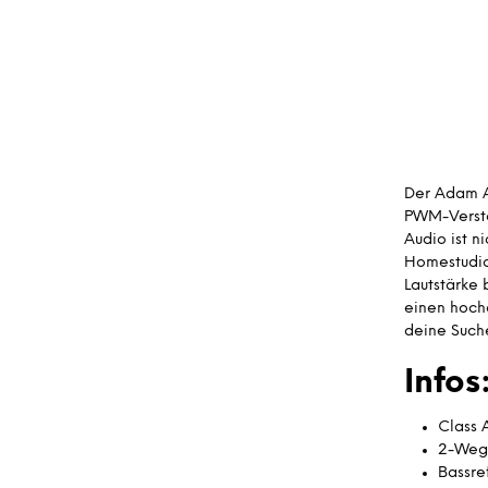
Der Adam A
PWM-Verstä
Audio ist n
Homestudio
Lautstärke
einen hochq
deine Such
Infos
Class 
2-Weg
Bassre