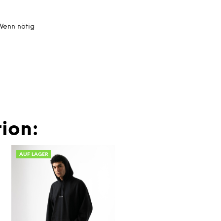
 Wenn nötig
ion:
AUF LAGER