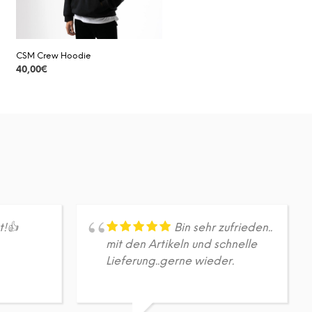
CSM Crew Hoodie
40,00
€
DETAILS
Dieses
Produkt
weist
mehrere
Varianten
auf.
Die
Optionen
können
auf
t!👍
Bin sehr zufrieden..
der
mit den Artikeln und schnelle
Produktseite
Lieferung..gerne wieder.
gewählt
werden