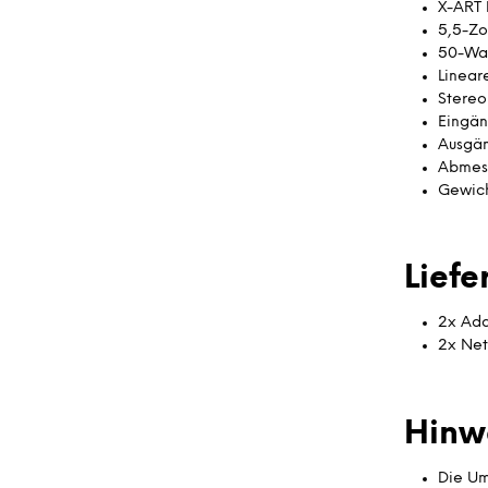
X-ART
5,5-Zo
50-Wa
Linear
Stereo
Eingän
Ausgän
Abmess
Gewich
Lief
2x Ad
2x Net
Hinw
Die Um