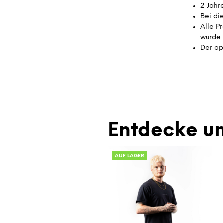
2 Jahr
Bei di
Alle P
wurde 
Der op
Entdecke un
AUF LAGER