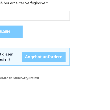
h bei erneuter Verfügbarkeit:
D
E
N
S
I
C
H
ELDEN
K
E
I
N
t diesen
E
Angebot anfordern
kaufen?
P
R
O
D
U
MONITORE
,
STUDIO-EQUIPMENT
K
T
E
I
M
W