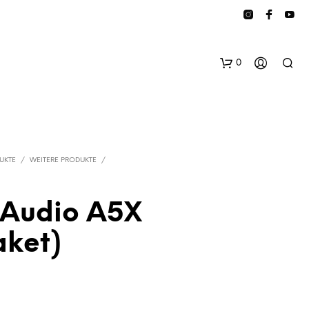
0
UKTE
/
WEITERE PRODUKTE
/
Audio A5X
E
aket)
S
B
E
F
I
N