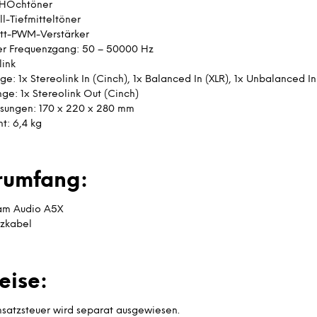
 HOchtöner
ll-Tiefmitteltöner
tt-PWM-Verstärker
er Frequenzgang: 50 – 50000 Hz
link
ge: 1x Stereolink In (Cinch), 1x Balanced In (XLR), 1x Unbalanced In
ge: 1x Stereolink Out (Cinch)
ungen: 170 x 220 x 280 mm
t: 6,4 kg
erumfang:
am Audio A5X
zkabel
eise:
satzsteuer wird separat ausgewiesen.