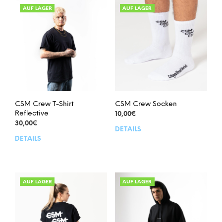
AUF LAGER
AUF LAGER
CSM Crew T-Shirt
CSM Crew Socken
Reflective
10,00
€
30,00
€
DETAILS
Dies
DETAILS
Dieses
Prod
Produkt
weis
weist
meh
mehrere
Vari
Varianten
auf.
AUF LAGER
AUF LAGER
auf.
Die
Die
Opt
Optionen
kön