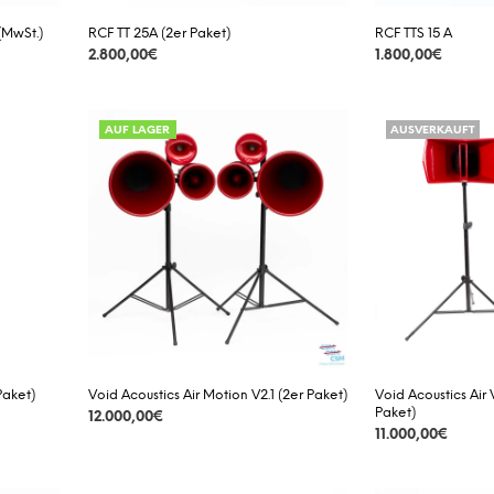
(MwSt.)
RCF TT 25A (2er Paket)
RCF TTS 15 A
2.800,00
€
1.800,00
€
DETAILS
DETAILS
AUF LAGER
AUSVERKAUFT
Paket)
Void Acoustics Air Motion V2.1 (2er Paket)
Void Acoustics Air
Paket)
12.000,00
€
11.000,00
€
DETAILS
DETAILS