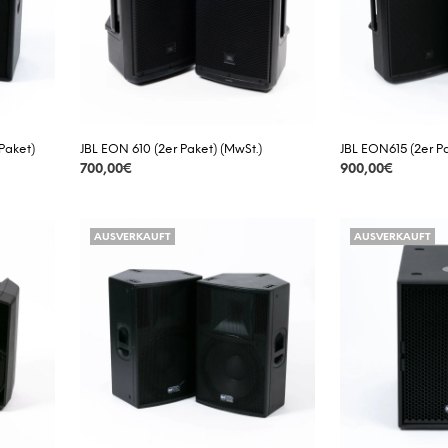
 Paket)
JBL EON 610 (2er Paket) (MwSt.)
JBL EON615 (2er P
700,00
€
900,00
€
DETAILS
DETAILS
AUSVERKAUFT
AUSVERKAUFT