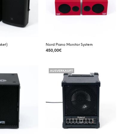
A
R
E
N
K
O
R
B
aket)
Nord Piano Monitor System
.
450,00
€
DETAILS
AUSVERKAUFT