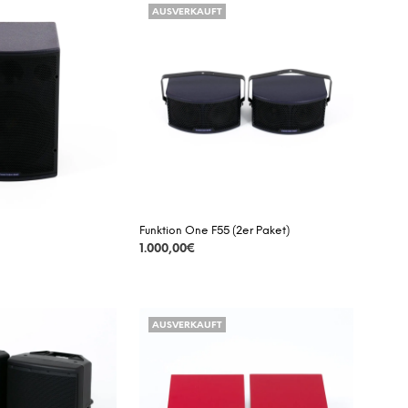
AUSVERKAUFT
D
E
N
S
I
C
H
K
E
I
N
E
P
Funktion One F55 (2er Paket)
R
1.000,00
€
O
D
DETAILS
U
K
T
AUSVERKAUFT
E
I
M
W