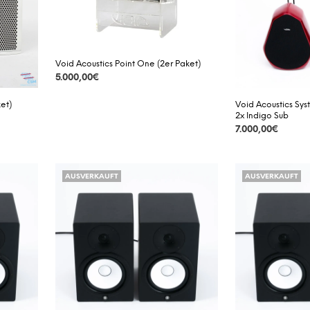
Void Acoustics Point One (2er Paket)
5.000,00
€
DETAILS
et)
Void Acoustics Sys
2x Indigo Sub
7.000,00
€
DETAILS
AUSVERKAUFT
AUSVERKAUFT