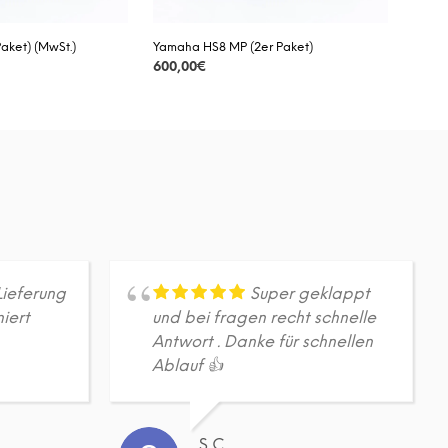
aket) (MwSt.)
Yamaha HS8 MP (2er Paket)
600,00
€
DETAILS
Lieferung
Super geklappt
iert
und bei fragen recht schnelle
Antwort . Danke für schnellen
Ablauf 👍
S C.