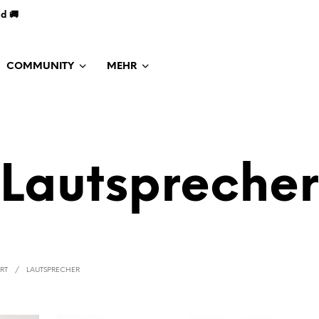
nd 🚚
COMMUNITY
MEHR
Lautsprecher
ART
/
LAUTSPRECHER