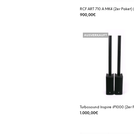
RCF ART 710 A MK4 (2er Paket) 
900,00
€
DETAILS
AUSVERKAUFT
Turbosound Inspire iP1000 (2er 
1.000,00
€
DETAILS