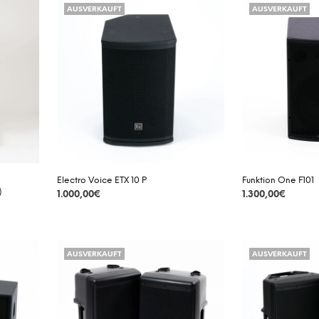
AUSVERKAUFT
AUSVERKAUFT
Electro Voice ETX 10 P
Funktion One F101
)
1.000,00
€
1.300,00
€
DETAILS
DETAILS
AUSVERKAUFT
AUSVERKAUFT