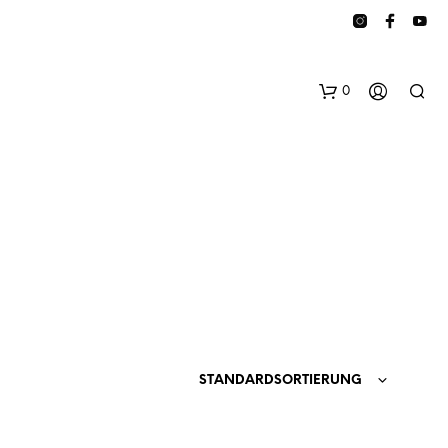
0
E
S
B
STANDARDSORTIERUNG
E
F
I
N