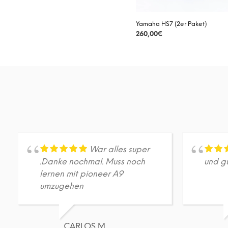
Yamaha HS7 (2er Paket)
260,00
€
DETAILS
War alles super
.Danke nochmal. Muss noch
und gu
lernen mit pioneer A9
umzugehen
CARLOS M.