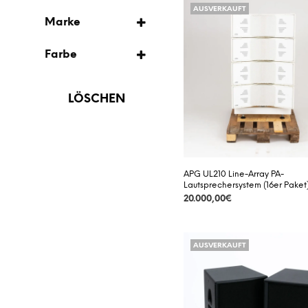
AUSVERKAUFT
AUSVERKAUFT
LAUTSPRECHER
Marke
APG
VORBESTELLUNG
Farbe
CLAVIA
BRAUN
ELECTRO VOICE
LÖSCHEN
LILA
FUNKTION ONE
TRANSPARENT
HK AUDIO
SCHWARZ
JBL
APG UL210 Line-Array PA-
ROT
Lautsprechersystem (16er Paket
RCF
20.000,00
€
WEISS
ROLAND
DETAILS
TURBOSOUND
AUSVERKAUFT
VOID
ACOUSTICS