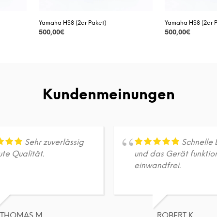
Yamaha HS8 (2er Paket)
Yamaha HS8 (2er P
500,00
€
500,00
€
DETAILS
DETAILS
Kundenmeinungen
Sehr zuverlässig
Schnelle 
te Qualität.
und das Gerät funktion
einwandfrei.
THOMAS M.
ROBERT K.