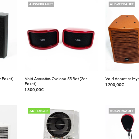
AUSVERKAUFT
AUSVERKAUFT
r Paket)
Void Acoustics Cyclone 55 Rot (2er
Void Acoustics Myc
Paket)
1.200,00
€
1.300,00
€
DETAILS
DETAILS
AUF LAGER
AUSVERKAUFT