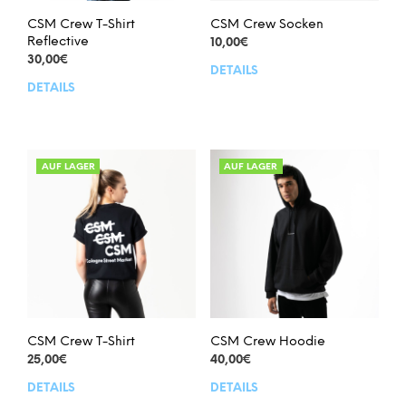
CSM Crew T-Shirt
CSM Crew Socken
Reflective
10,00
€
30,00
€
DETAILS
Dies
DETAILS
Dieses
Prod
Produkt
weis
weist
meh
mehrere
Vari
Varianten
auf.
AUF LAGER
AUF LAGER
auf.
Die
Die
Opt
Optionen
kön
können
auf
auf
der
der
Prod
Produktseite
gew
gewählt
wer
werden
CSM Crew T-Shirt
CSM Crew Hoodie
25,00
€
40,00
€
DETAILS
DETAILS
Dieses
Dies