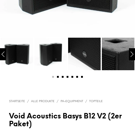
STARTSEITE
/
ALLE PRODUKTE
/
PA-EQUIPMENT
/
TOPTEILE
Void Acoustics Basys B12 V2 (2er
Paket)