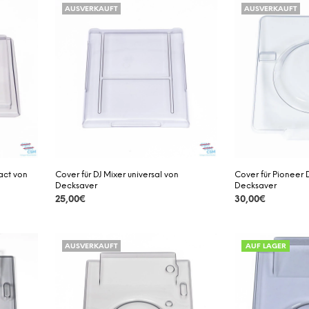
AUSVERKAUFT
AUSVERKAUFT
act von
Cover für DJ Mixer universal von
Cover für Pioneer
Decksaver
Decksaver
25,00
€
30,00
€
DETAILS
DETAILS
AUSVERKAUFT
AUF LAGER