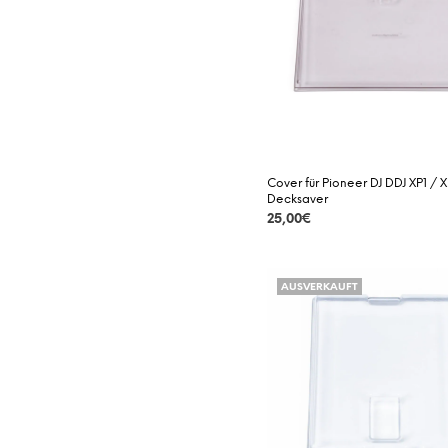
Cover für Pioneer DJ DDJ XP1 / 
Decksaver
25,00
€
DETAILS
AUSVERKAUFT