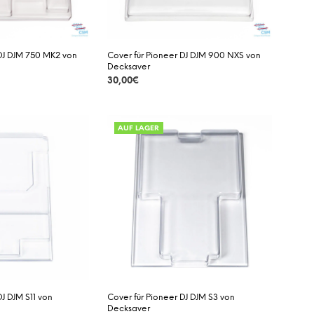
 DJ DJM 750 MK2 von
Cover für Pioneer DJ DJM 900 NXS von
Decksaver
30,00
€
DETAILS
AUF LAGER
DJ DJM S11 von
Cover für Pioneer DJ DJM S3 von
Decksaver