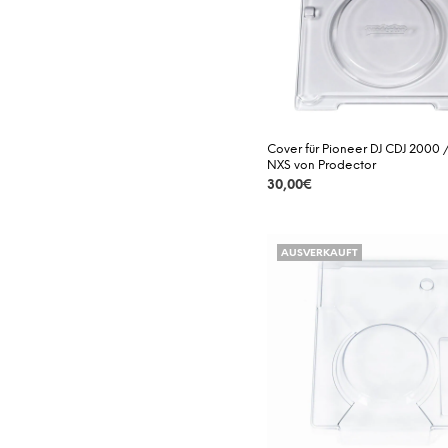
Cover für Pioneer DJ CDJ 2000
NXS von Prodector
30,00
€
DETAILS
AUSVERKAUFT