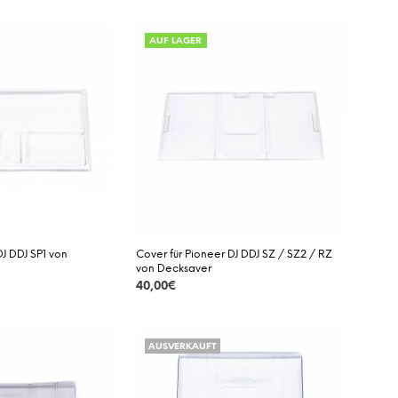
DETAILS
AUF LAGER
DJ DDJ SP1 von
Cover für Pioneer DJ DDJ SZ / SZ2 / RZ
von Decksaver
40,00
€
DETAILS
AUSVERKAUFT