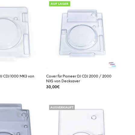
AUF LAGER
D
E
N
S
I
C
H
K
E
I
N
E
P
 DJ CDJ 1000 MK3 von
Cover für Pioneer DJ CDJ 2000 / 2000
R
NXS von Decksaver
O
30,00
€
D
U
DETAILS
K
T
AUSVERKAUFT
E
I
M
W