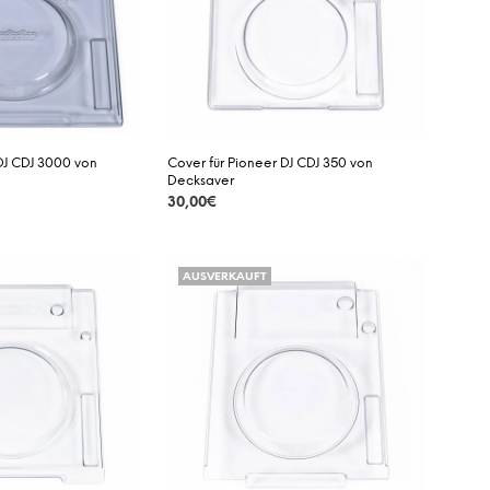
A
R
E
N
K
O
R
B
DJ CDJ 3000 von
Cover für Pioneer DJ CDJ 350 von
.
Decksaver
30,00
€
DETAILS
AUSVERKAUFT