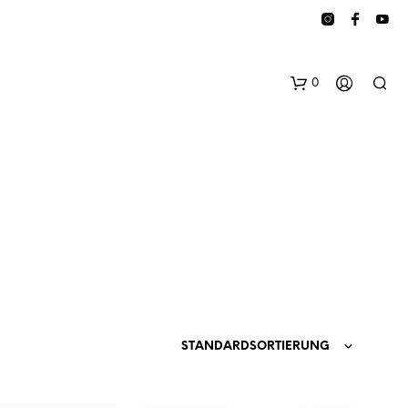
0
E
S
B
STANDARDSORTIERUNG
E
F
I
N