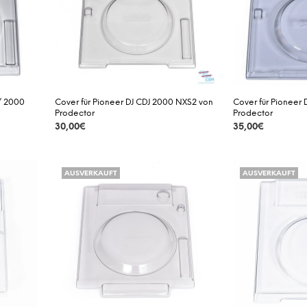
 / 2000
Cover für Pioneer DJ CDJ 2000 NXS2 von
Cover für Pioneer 
Prodector
Prodector
30,00
€
35,00
€
DETAILS
DETAILS
AUSVERKAUFT
AUSVERKAUFT