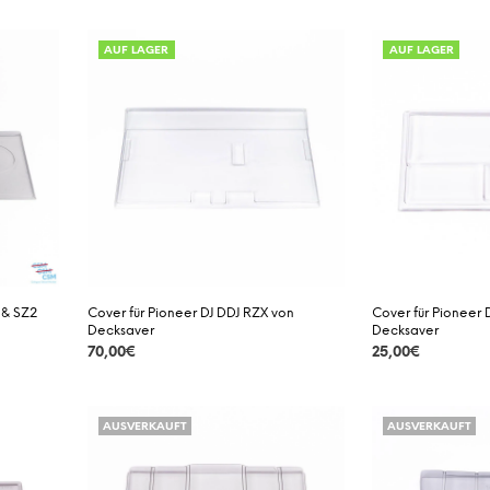
DETAILS
DETAILS
AUF LAGER
AUF LAGER
 & SZ2
Cover für Pioneer DJ DDJ RZX von
Cover für Pioneer 
Decksaver
Decksaver
70,00
€
25,00
€
DETAILS
DETAILS
AUSVERKAUFT
AUSVERKAUFT