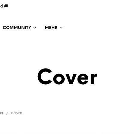
nd 🚚
COMMUNITY
MEHR
Cover
ART
/
COVER