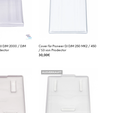
 DJ DJM 2000 / DJM
Cover für Pioneer DJ DJM 250 MK2 / 450
dector
/ S3 von Prodector
30,00
€
DETAILS
AUSVERKAUFT