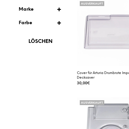
AUSVERKAUFT
AUSVERKAUFT
COVER
Marke
DECKSAVER
VORBESTELLUNG
Farbe
PRODECTOR
TRANSPARENT
LÖSCHEN
Cover für Arturia Drumbrute Imp
Decksaver
30,00
€
DETAILS
AUSVERKAUFT