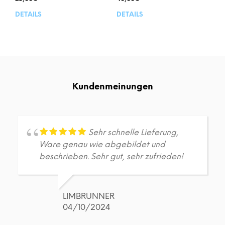
DETAILS
DETAILS
Dieses
Dies
Produkt
Prod
weist
weis
mehrere
meh
Varianten
Vari
auf.
auf.
Die
Die
Kundenmeinungen
Optionen
Opt
können
kön
auf
auf
der
der
Produktseite
Prod
Sehr schnelle Lieferung,
gewählt
gew
Ware genau wie abgebildet und
werden
wer
beschrieben. Sehr gut, sehr zufrieden!
LIMBRUNNER
04/10/2024