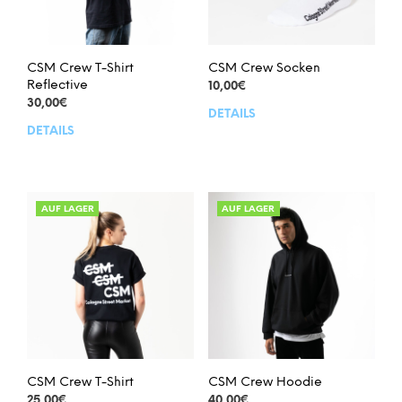
CSM Crew T-Shirt
CSM Crew Socken
Reflective
10,00
€
30,00
€
DETAILS
Dies
DETAILS
Dieses
Prod
Produkt
weis
weist
meh
mehrere
Vari
Varianten
auf.
AUF LAGER
AUF LAGER
auf.
Die
Die
Opt
Optionen
kön
können
auf
auf
der
der
Prod
Produktseite
gew
gewählt
wer
werden
CSM Crew T-Shirt
CSM Crew Hoodie
25,00
€
40,00
€