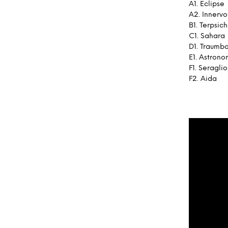
A1. Eclipse
A2. Innervo
B1. Terpsic
C1. Sahara
D1. Traumb
E1. Astron
F1. Seraglio
F2. Aida