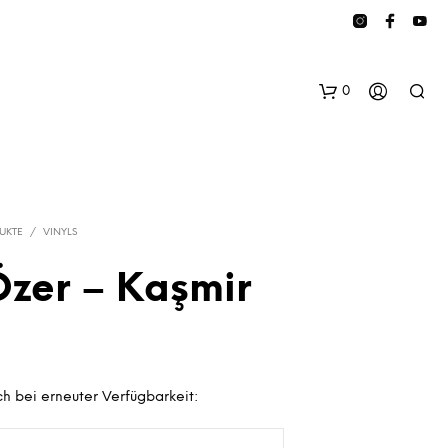
0
UKTE
/
VINYLS
zer – Kaşmir
E
S
B
E
h bei erneuter Verfügbarkeit:
F
I
N