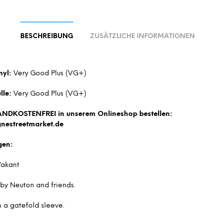
BESCHREIBUNG
ZUSÄTZLICHE INFORMATIONEN
nyl:
Very Good Plus (VG+)
lle:
Very Good Plus (VG+)
ANDKOSTENFREI in unserem Onlineshop bestellen:
nestreetmarket.de
gen:
Vakant
 by Neuton and friends.
 a gatefold sleeve.