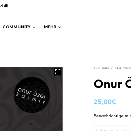
nd 🚚
COMMUNITY
MEHR
STARTSEITE
/
ALLE PROD
Onur Ö
25,00
€
Benachrichtige mic