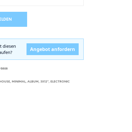
D
E
N
ELDEN
S
I
C
H
K
t diesen
Angebot anfordern
E
kaufen?
I
N
E
95808
P
R
 HOUSE
,
MINIMAL
,
ALBUM
,
3X12"
,
ELECTRONIC
O
D
U
K
T
E
I
M
W