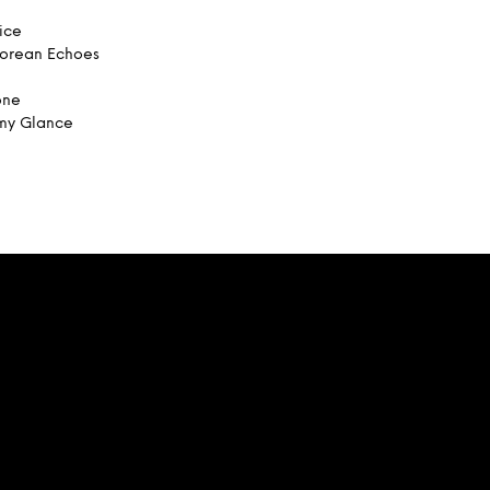
ice
horean Echoes
one
omy Glance