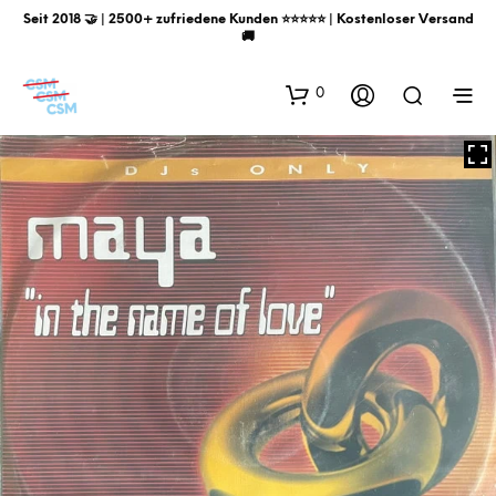
Seit 2018 🤝 | 2500+ zufriedene Kunden ⭐️⭐️⭐️⭐️⭐️ | Kostenloser Versand
🚚
0