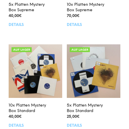
5x Platten Mystery
10x Platten Mystery
Box Supreme
Box Supreme
40,00
€
70,00
€
DETAILS
DETAILS
Dieses
Dies
Produkt
Prod
weist
weis
mehrere
meh
Varianten
Vari
AUF LAGER
AUF LAGER
auf.
auf.
Die
Die
Optionen
Opt
können
kön
auf
auf
der
der
Produktseite
Prod
gewählt
gew
werden
wer
10x Platten Mystery
5x Platten Mystery
Box Standard
Box Standard
40,00
€
25,00
€
DETAILS
DETAILS
Dieses
Dies