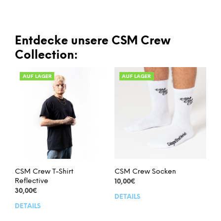
Produkt
Prod
weist
weis
mehrere
meh
Varianten
Vari
Entdecke unsere CSM Crew
auf.
auf.
Collection:
Die
Die
Optionen
Opt
AUF LAGER
AUF LAGER
können
kön
auf
auf
der
der
Produktseite
Prod
gewählt
gew
werden
wer
CSM Crew T-Shirt
CSM Crew Socken
Reflective
10,00
€
30,00
€
DETAILS
Dies
DETAILS
Dieses
Prod
Produkt
weis