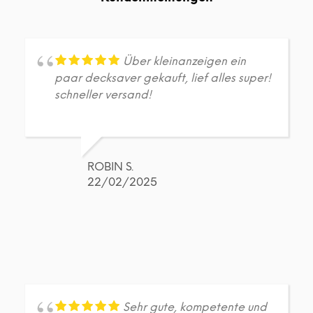
Optionen
Opt
können
kön
auf
auf
der
der
Produktseite
Prod
Über kleinanzeigen ein
gewählt
gew
paar decksaver gekauft, lief alles super!
werden
wer
schneller versand!
ROBIN S.
22/02/2025
Sehr gute, kompetente und