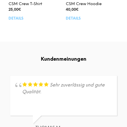
werden
CSM Crew T-Shirt
CSM Crew Hoodie
25,00
€
40,00
€
DETAILS
DETAILS
Dieses
Dies
Produkt
Prod
weist
weis
mehrere
meh
Varianten
Vari
auf.
auf.
Die
Die
Kundenmeinungen
Optionen
Opt
können
kön
auf
auf
der
der
Produktseite
Prod
Sehr zuverlässig und gute
gewählt
gew
Qualität.
werden
wer