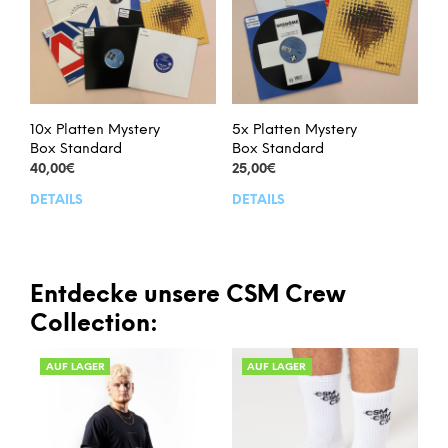
können
kön
auf
auf
der
der
Produktseite
Prod
gewählt
gew
werden
wer
10x Platten Mystery
5x Platten Mystery
Box Standard
Box Standard
40,00
€
25,00
€
DETAILS
DETAILS
Dieses
Dies
Produkt
Prod
weist
weis
mehrere
meh
Varianten
Vari
Entdecke unsere CSM Crew
auf.
auf.
Collection:
Die
Die
Optionen
Opt
AUF LAGER
AUF LAGER
können
kön
auf
auf
der
der
Produktseite
Prod