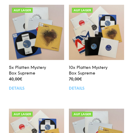
AUF LAGER
AUF LAGER
5x Platten Mystery
10x Platten Mystery
Box Supreme
Box Supreme
40,00
€
70,00
€
DETAILS
DETAILS
Dieses
Dies
Produkt
Prod
weist
weis
mehrere
meh
Varianten
Vari
AUF LAGER
AUF LAGER
auf.
auf.
Die
Die
Optionen
Opt