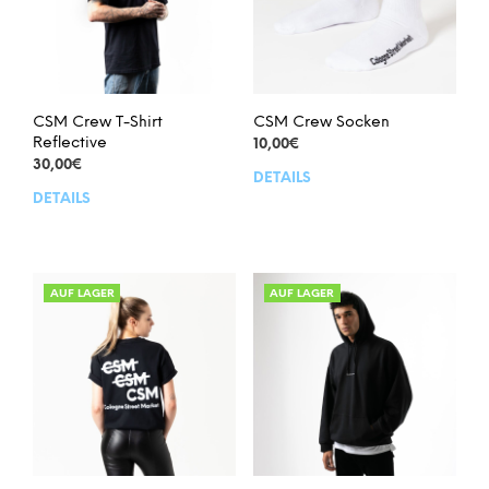
gewählt
gew
werden
wer
CSM Crew T-Shirt
CSM Crew Socken
Reflective
10,00
€
30,00
€
DETAILS
Dies
DETAILS
Dieses
Prod
Produkt
weis
weist
meh
mehrere
Vari
Varianten
auf.
AUF LAGER
AUF LAGER
auf.
Die
Die
Opt
Optionen
kön
können
auf
auf
der
der
Prod
Produktseite
gew
gewählt
wer