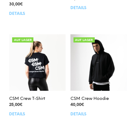
30,00
€
DETAILS
Dies
DETAILS
Dieses
Prod
Produkt
weis
weist
meh
mehrere
Vari
Varianten
auf.
AUF LAGER
AUF LAGER
auf.
Die
Die
Opt
Optionen
kön
können
auf
auf
der
der
Prod
Produktseite
gew
gewählt
wer
werden
CSM Crew T-Shirt
CSM Crew Hoodie
25,00
€
40,00
€
DETAILS
DETAILS
Dieses
Dies
Produkt
Prod
weist
weis
mehrere
meh