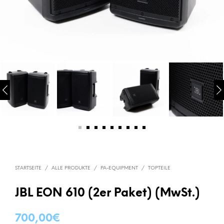
STARTSEITE
/
ALLE PRODUKTE
/
PA-EQUIPMENT
/
TOPTEILE
JBL EON 610 (2er Paket) (MwSt.)
700,00
€