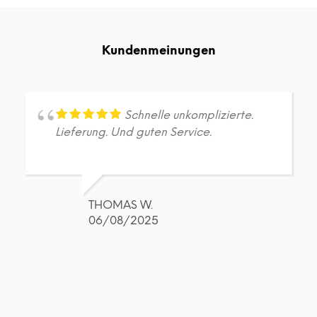
Varianten
Vari
auf.
auf.
Die
Die
Kundenmeinungen
Optionen
Opt
können
kön
auf
auf
der
der
Produktseite
Prod
Schnelle unkomplizierte.
gewählt
gew
Lieferung. Und guten Service.
werden
wer
THOMAS W.
06/08/2025