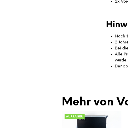
2x Voi
Hinw
Nach §
2 Jahr
Bei di
Alle P
wurde 
Der op
Mehr von Vo
AUF LAGER