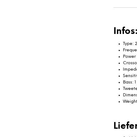
Infos
Type: 
Freque
Power
Crosso
Imped
Sensiti
Bass: 1
Tweeter
Dimens
Weight
Lief