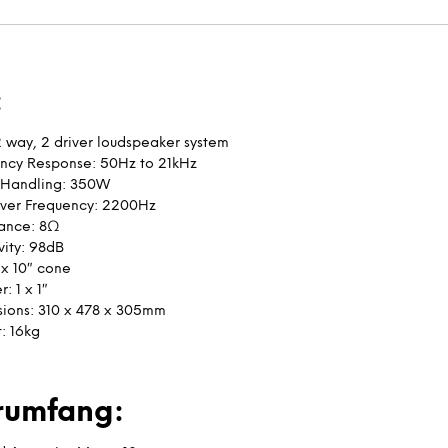
:
2 way, 2 driver loudspeaker system
ncy Response: 50Hz to 21kHz
 Handling: 350W
ver Frequency: 2200Hz
ance: 8Ω
vity: 98dB
 x 10″ cone
: 1 x 1″
ions: 310 x 478 x 305mm
: 16kg
erumfang: