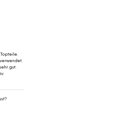
A
R
E
N
K
O
R
B
.
Topteile.
 verwendet.
sehr gut.
zu
sst?