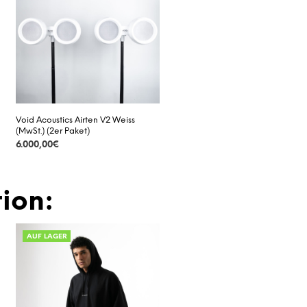
Void Acoustics Airten V2 Weiss
(MwSt.) (2er Paket)
6.000,00
€
DETAILS
ion:
AUF LAGER