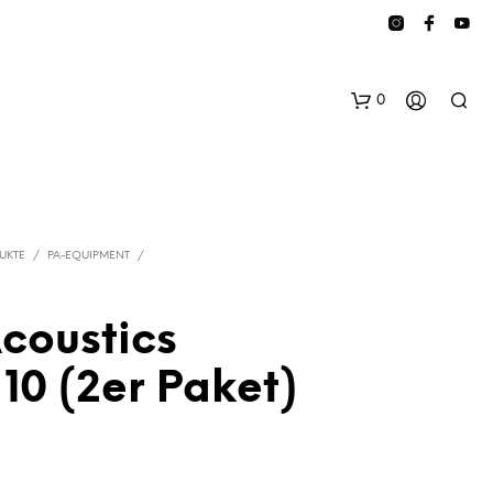
0
UKTE
/
PA-EQUIPMENT
/
coustics
E
10 (2er Paket)
S
B
E
F
I
N