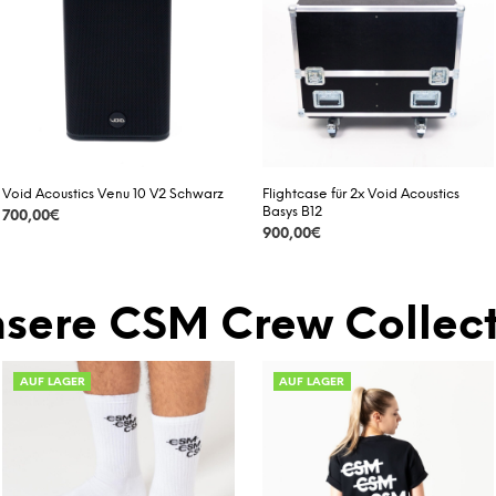
Void Acoustics Venu 10 V2 Schwarz
Flightcase für 2x Void Acoustics
Basys B12
700,00
€
900,00
€
DETAILS
DETAILS
sere CSM Crew Collect
AUF LAGER
AUF LAGER