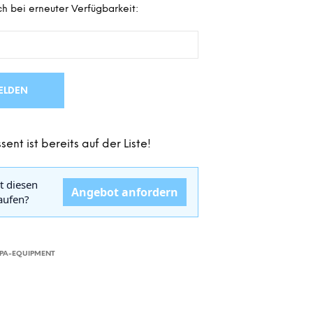
h bei erneuter Verfügbarkeit:
D
E
N
S
I
C
H
ELDEN
K
E
I
sent ist bereits auf der Liste!
N
E
P
t diesen
R
Angebot anfordern
kaufen?
O
D
U
K
T
PA-EQUIPMENT
E
I
M
W