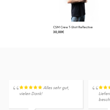
CSM Crew T-Shirt Reflective
30,00
€
DETAILS
Dieses
Produkt
weist
mehrere
Varianten
auf.
Die
Optionen
können
auf
Alles sehr gut,
der
vielen Dank!
Liefer
Produktseite
besch
gewählt
werden