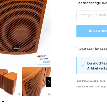
Benachrichtige mic
JETZT ANM
1 weiterer Interes
Du möchtes
💡
Artikel ver
ARTIKELNUMMER:
7822
KATEGORIEN:
TOPTEILE
,