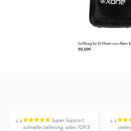
Softbag für DJ Mixer von Allen 
50,00
€
DETAILS
Super Support,
schnelle Lieferung, alles TOP. 5
viele