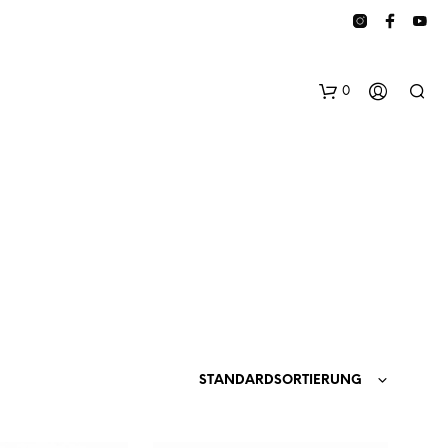
0
E
S
B
STANDARDSORTIERUNG
E
F
I
N