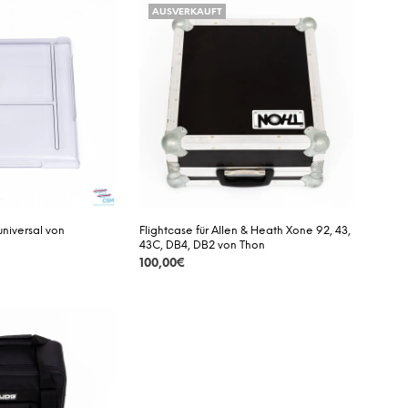
AUSVERKAUFT
D
E
N
S
I
C
H
K
E
I
N
E
P
universal von
Flightcase für Allen & Heath Xone 92, 43,
R
43C, DB4, DB2 von Thon
O
100,00
€
D
U
DETAILS
K
T
E
I
M
W