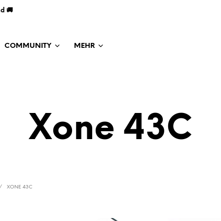
nd 🚚
COMMUNITY
MEHR
Xone 43C
/
XONE 43C