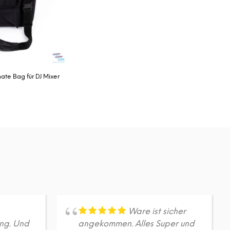
A
R
E
N
K
O
R
B
ate Bag für DJ Mixer
.
Ware ist sicher
ung. Und
angekommen. Alles Super und