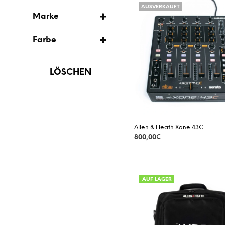
AUSVERKAUFT
AUSVERKAUFT
COVER
Marke
DJ-MIXER
ALLEN & HEATH
VORBESTELLUNG
Farbe
FLIGHTCASE
DECKSAVER
BRAUN
SOFTBAG
MAGMA
LÖSCHEN
GRAU
THON
TRANSPARENT
UDG
SCHWARZ
Allen & Heath Xone 43C
800,00
€
DETAILS
AUF LAGER