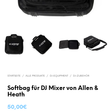
STARTSEITE
/
ALLE PRODUKTE
/
DJ-EQUIPMENT
/
DJ-ZUBEHÖR
Softbag für DJ Mixer von Allen &
Heath
50,00
€