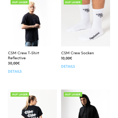
AUF LAGER
AUF LAGER
CSM Crew T-Shirt
CSM Crew Socken
Reflective
10,00
€
30,00
€
DETAILS
Dies
DETAILS
Dieses
Prod
Produkt
weis
weist
meh
mehrere
Vari
Varianten
auf.
AUF LAGER
AUF LAGER
auf.
Die
Die
Opt
Optionen
kön
können
auf