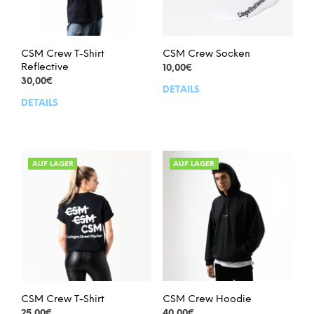
CSM Crew T-Shirt
CSM Crew Socken
Reflective
10,00
€
30,00
€
DETAILS
Dies
DETAILS
Dieses
Prod
Produkt
weis
weist
meh
mehrere
Vari
Varianten
auf.
AUF LAGER
AUF LAGER
auf.
Die
Die
Opt
Optionen
kön
können
auf
auf
der
der
Prod
Produktseite
gew
gewählt
wer
werden
CSM Crew T-Shirt
CSM Crew Hoodie
25,00
€
40,00
€