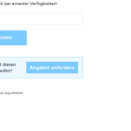
h bei erneuter Verfügbarkeit:
D
E
N
S
I
C
H
ELDEN
K
E
I
N
t diesen
E
Angebot anfordern
kaufen?
P
R
O
D
U
,
DJ-EQUIPMENT
K
T
E
I
M
W