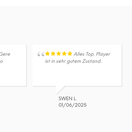
Produkt
weist
mehrere
Varianten
auf.
Die
Optionen
können
auf
Gere
Alles Top. Player
der
so
ist in sehr gutem Zustand.
Produktseite
gewählt
werden
SWEN L.
01/06/2025