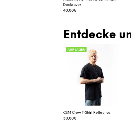
Cover für Pioneer DJ DJM S3 von
Decksaver
40,00
€
DETAILS
Entdecke un
AUF LAGER
CSM Crew T-Shirt Reflective
30,00
€
DETAILS
Dieses