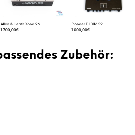
Allen & Heath Xone 96
Pioneer DJ DJM S9
1.700,00
€
1.000,00
€
DETAILS
DETAILS
passendes Zubehör: