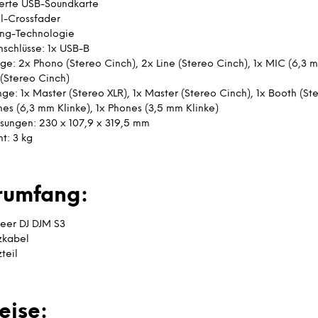
ierte USB-Soundkarte
-Crossfader
ing-Technologie
schlüsse: 1x USB-B
ge: 2x Phono (Stereo Cinch), 2x Line (Stereo Cinch), 1x MIC (6,3 m
 (Stereo Cinch)
ge: 1x Master (Stereo XLR), 1x Master (Stereo Cinch), 1x Booth (St
nes (6,3 mm Klinke), 1x Phones (3,5 mm Klinke)
ungen: 230 x 107,9 x 319,5 mm
t: 3 kg
erumfang:
neer DJ DJM S3
zkabel
teil
eise: