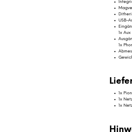
Integr
Magvel
Dither
USB-An
Eingän
1x Aux
Ausgän
1x Pho
Abmess
Gewich
Lief
1x Pio
1x Net
1x Netz
Hinw