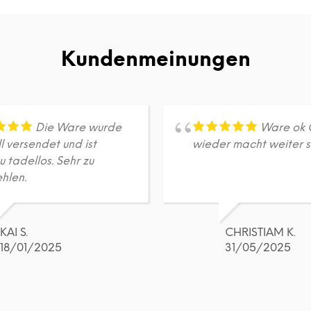
Produkt
Produkt
weist
weist
mehrere
mehrere
Varianten
Varianten
Kundenmeinungen
auf.
auf.
Die
Die
Optionen
Optionen
können
können
auf
auf
Die Ware wurde
Ware ok 
der
der
l versendet und ist
wieder macht weiter 
Produktseite
Produktseite
 tadellos. Sehr zu
gewählt
gewählt
hlen.
werden
werden
KAI S.
CHRISTIAM K.
18/01/2025
31/05/2025