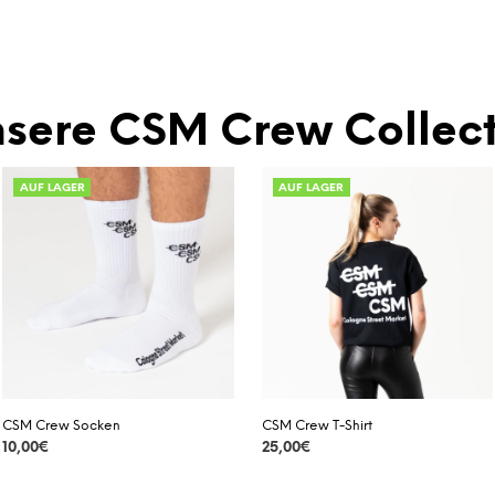
sere CSM Crew Collect
AUF LAGER
AUF LAGER
CSM Crew Socken
CSM Crew T-Shirt
10,00
€
25,00
€
DETAILS
DETAILS
Dieses
Dieses