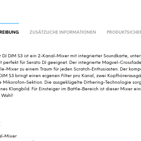
REIBUNG
ZUSÄTZLICHE INFORMATIONEN
PRODUKTSICHER
 DJ DJM S3 ist ein 2-Kanal-Mixer mit integrierter Soundkarte, unter
it perfekt für Serato DJ geeignet. Der integrierte Magvel-Crossfad
le-Mixer zu einem Traum für jeden Scratch-Enthusiasten. Der komp
DJM S3 bringt einen eigenen Filter pro Kanal, zwei Kopfhörerausg
 Mikorofon-Sektion. Die ausgeklügelte Dithering-Technologie sorgt
s Klangbild. Für Einsteiger im Battle-Bereich ist dieser Mixer ei
 Wahl!
:
l-Mixer