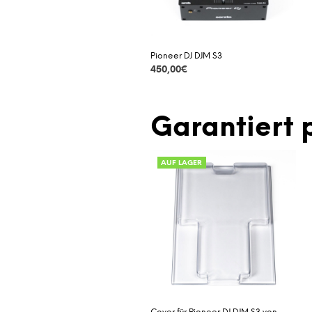
Pioneer DJ DJM S3
450,00
€
DETAILS
Garantiert 
AUF LAGER