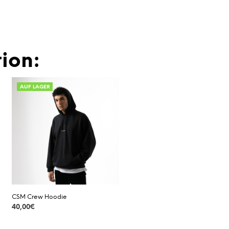
ion:
AUF LAGER
CSM Crew Hoodie
40,00
€
DETAILS
Dieses