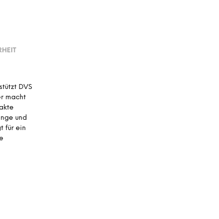
A
R
E
N
K
O
HEIT
R
B
.
stützt DVS
er macht
akte
änge und
 für ein
ne