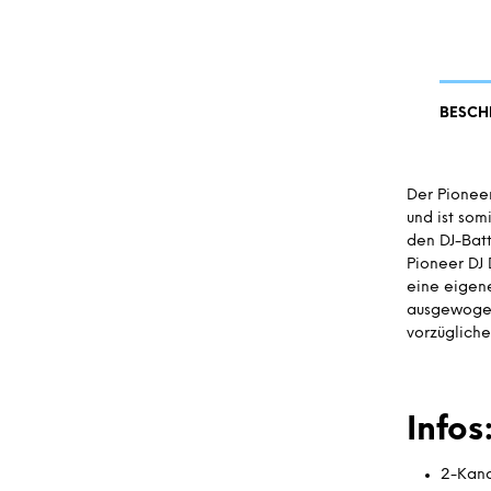
BESCH
Der Pioneer
und ist som
den DJ-Batt
Pioneer DJ 
eine eigene
ausgewogene
vorzügliche
Infos
2-Kana