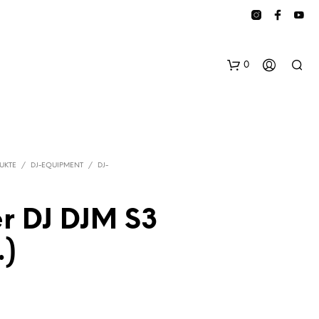
0
UKTE
/
DJ-EQUIPMENT
/
DJ-
r DJ DJM S3
E
.)
S
B
E
F
I
N