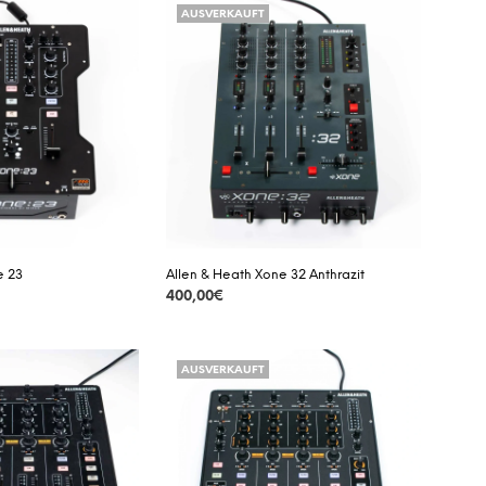
AUSVERKAUFT
D
E
N
S
I
C
H
K
E
I
N
E
P
e 23
Allen & Heath Xone 32 Anthrazit
R
400,00
€
O
D
DETAILS
U
K
AUSVERKAUFT
T
E
I
M
W