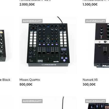
2.000,00
€
1.300,00
€
DETAILS
DETAILS
AUSVERKAUFT
AUSVERKAUFT
ve Black
Mixars Quattro
Numark X5
500,00
€
300,00
€
DETAILS
DETAILS
AUSVERKAUFT
AUSVERKAUFT