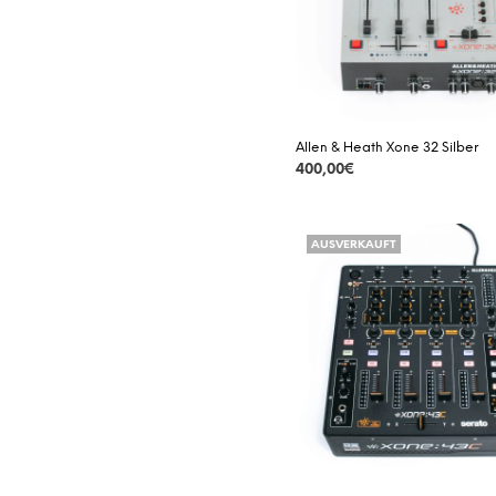
OMNITRONIC
PIONEER DJ
RANE
RELOOP
Allen & Heath Xone 32 Silber
TECHNICS
400,00
€
DETAILS
AUSVERKAUFT