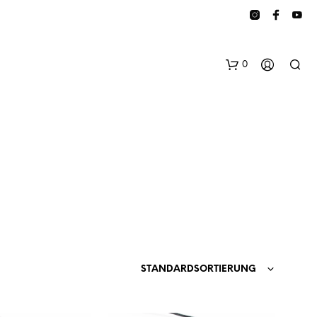
0
E
S
B
STANDARDSORTIERUNG
E
F
I
N