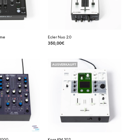
ime
Ecler Nuo 2.0
350,00
€
DETAILS
AUSVERKAUFT
-4000
Korg KM 202