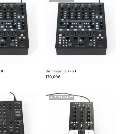
000
Behringer DJX750
170,00
€
DETAILS
AUSVERKAUFT