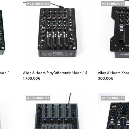
AUSVERKAUFT
AUSVERKAUFT
odel 1
Allen & Heath PlayDifferently Model 1.4
Allen & Heath Xon
1.700,00
€
300,00
€
DETAILS
DETAILS
AUSVERKAUFT
AUSVERKAUFT