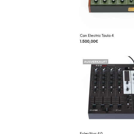
Can Electric Taula 4
1.500,00
€
DETAILS
AUSVERKAUFT
Ecler Nuo 4.0