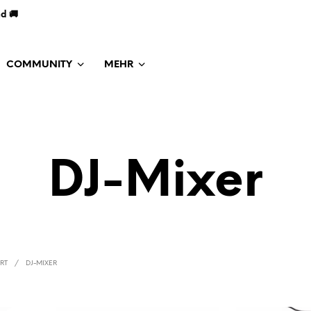
nd 🚚
COMMUNITY
MEHR
DJ-Mixer
ART
/
DJ-MIXER