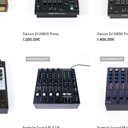
Denon DJ X1800 Prime
Denon DJ X1850 Pr
1.200,00
€
1.400,00
€
DETAILS
DETAILS
AUSVERKAUFT
AUSVERKAUFT
Formula Sound FF 4.2 R
Formula Sound FF