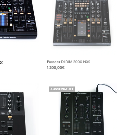
00
Pioneer DJ DJM 2000 NXS
1.200,00
€
DETAILS
AUSVERKAUFT