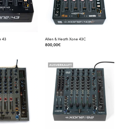
A
R
E
N
K
O
R
e 43
Allen & Heath Xone 43C
B
800,00
€
.
DETAILS
AUSVERKAUFT