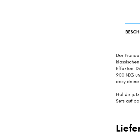
BESCH
Der Pioneer
klassischen
Effekten. D
900 NXS un
easy deine 
Hol dir jet
Sets auf da
Lief