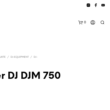
0
UKTE
/
DJ-EQUIPMENT
/
DJ-
r DJ DJM 750
E
S
B
E
F
I
N