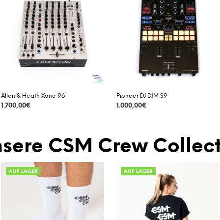
Allen & Heath Xone 96
Pioneer DJ DJM S9
1.700,00
€
1.000,00
€
DETAILS
DETAILS
sere CSM Crew Collect
AUF LAGER
AUF LAGER