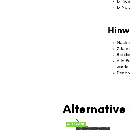
1x Pio
1x Net
Hinw
Nach §
2 Jahr
Bei di
Alle P
wurde 
Der op
Alternative 
AUF LAGER