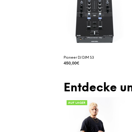
Pioneer DJ DJM S3
450,00
€
DETAILS
Entdecke un
AUF LAGER