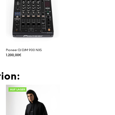
Pioneer DJ DJM 900 NXS
1.200,00
€
DETAILS
ion:
AUF LAGER