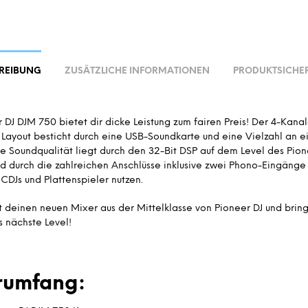
REIBUNG
ZUSÄTZLICHE INFORMATIONEN
PRODUKTSICHER
 DJ DJM 750 bietet dir dicke Leistung zum fairen Preis! Der 4-Kana
 Layout besticht durch eine USB-Soundkarte und eine Vielzahl an 
ie Soundqualität liegt durch den 32-Bit DSP auf dem Level des Pio
d durch die zahlreichen Anschlüsse inklusive zwei Phono-Eingänge
CDJs und Plattenspieler nutzen.
zt deinen neuen Mixer aus der Mittelklasse von Pioneer DJ und brin
s nächste Level!
erumfang: