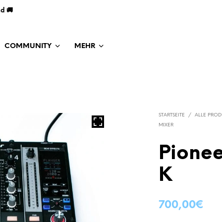
nd 🚚
COMMUNITY
MEHR
STARTSEITE
/
ALLE PROD
MIXER
Pionee
K
700,00
€