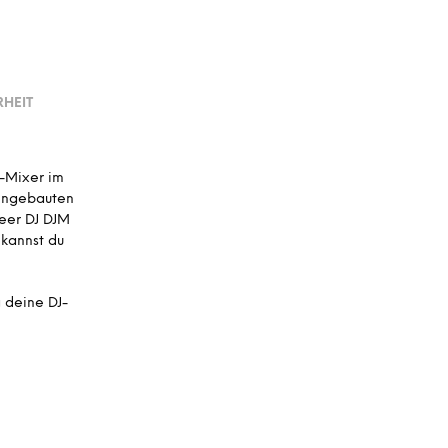
A
R
E
N
K
O
HEIT
R
B
.
l-Mixer im
eingebauten
neer DJ DJM
 kannst du
g deine DJ-