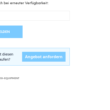
h bei erneuter Verfügbarkeit:
D
E
N
S
I
C
H
ELDEN
K
E
I
N
t diesen
E
Angebot anfordern
kaufen?
P
R
O
D
U
,
DJ-EQUIPMENT
K
T
E
I
M
W