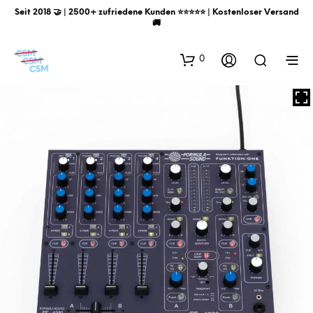
Seit 2018 🤝 | 2500+ zufriedene Kunden ⭐️⭐️⭐️⭐️⭐️ | Kostenloser Versand
🚚
0