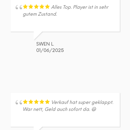
der
der
Produktseite
Prod
Alles Top. Player ist in sehr
gewählt
gew
gutem Zustand.
werden
wer
SWEN L.
01/06/2025
Verkauf hat super geklappt.
War nett, Geld auch sofort da. 😃