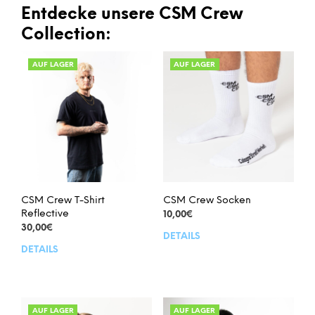
Entdecke unsere CSM Crew
Collection:
AUF LAGER
AUF LAGER
CSM Crew T-Shirt
CSM Crew Socken
Reflective
10,00
€
30,00
€
DETAILS
Dies
DETAILS
Dieses
Prod
Produkt
weis
weist
meh
mehrere
Vari
Varianten
auf.
AUF LAGER
AUF LAGER