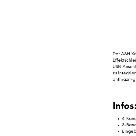
Der A&H Xon
Effektschle
USB-Anschl
zu integri
anthrazit-g
Infos
4-Kana
3-Ban
Eingeb