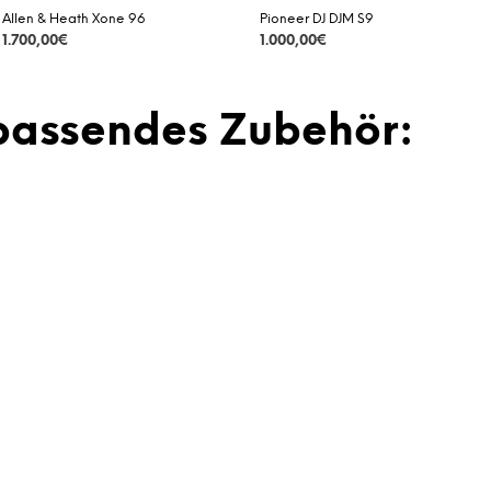
Allen & Heath Xone 96
Pioneer DJ DJM S9
1.700,00
€
1.000,00
€
DETAILS
DETAILS
passendes Zubehör: