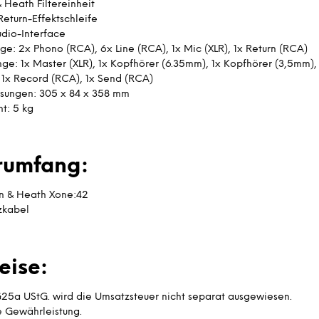
& Heath Filtereinheit
eturn-Effektschleife
dio-Interface
ge: 2x Phono (RCA), 6x Line (RCA), 1x Mic (XLR), 1x Return (RCA)
ge: 1x Master (XLR), 1x Kopfhörer (6.35mm), 1x Kopfhörer (3,5mm),
 1x Record (RCA), 1x Send (RCA)
ungen: 305 x 84 x 358 mm
t: 5 kg
erumfang:
en & Heath Xone:42
zkabel
eise:
25a UStG. wird die Umsatzsteuer nicht separat ausgewiesen.
e Gewährleistung.