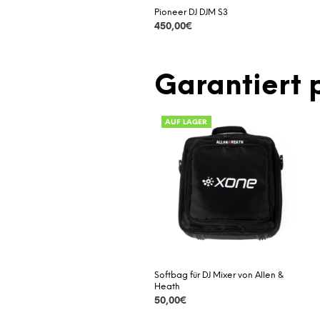
Pioneer DJ DJM S3
450,00
€
DETAILS
Garantiert 
AUF LAGER
Softbag für DJ Mixer von Allen &
Heath
50,00
€