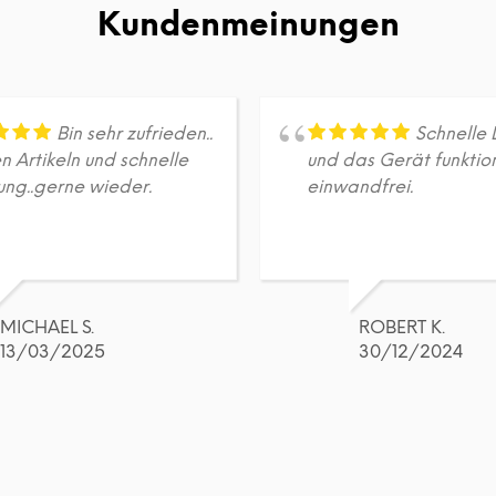
Varianten
Varianten
Kundenmeinungen
auf.
auf.
Die
Die
Optionen
Optionen
können
können
auf
auf
Bin sehr zufrieden..
Schnelle 
der
der
n Artikeln und schnelle
und das Gerät funktion
Produktseite
Produktseite
ung..gerne wieder.
einwandfrei.
gewählt
gewählt
werden
werden
MICHAEL S.
ROBERT K.
13/03/2025
30/12/2024