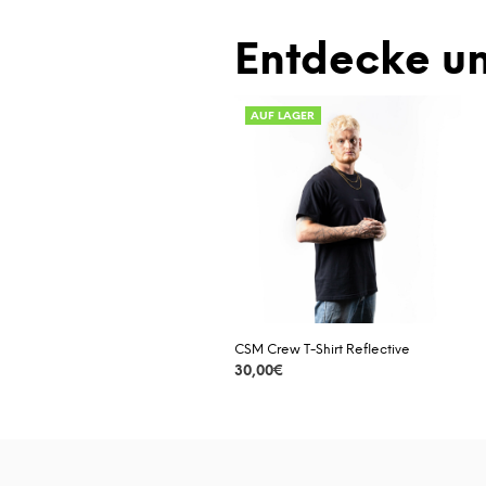
DETAILS
Entdecke un
AUF LAGER
CSM Crew T-Shirt Reflective
30,00
€
DETAILS
Dieses
Produkt
weist
mehrere