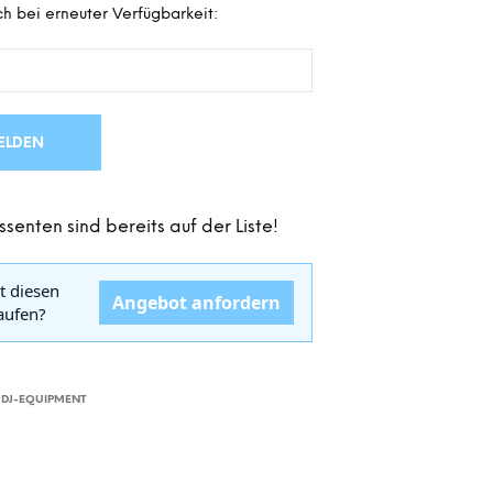
h bei erneuter Verfügbarkeit:
D
E
N
S
I
C
H
ELDEN
K
E
I
ssenten sind bereits auf der Liste!
N
E
P
t diesen
R
Angebot anfordern
kaufen?
O
D
U
K
T
,
DJ-EQUIPMENT
E
I
M
W