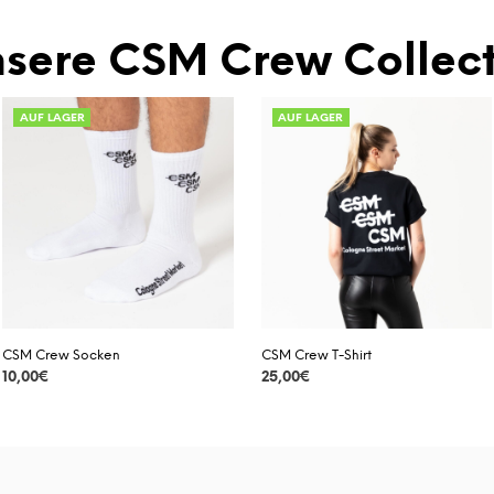
sere CSM Crew Collect
AUF LAGER
AUF LAGER
CSM Crew Socken
CSM Crew T-Shirt
10,00
€
25,00
€
DETAILS
DETAILS
Dieses
Dieses
Produkt
Produkt
weist
weist
mehrere
mehrere