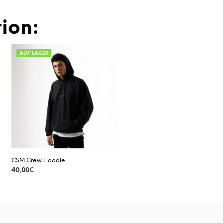
ion:
AUF LAGER
CSM Crew Hoodie
40,00
€
DETAILS
Dieses
Produkt
weist
mehrere