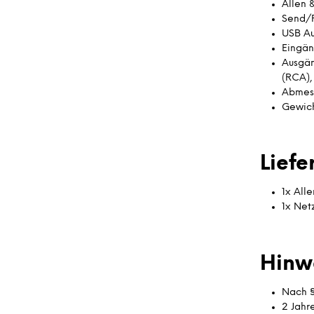
Allen 
Send/R
USB Au
Eingän
Ausgän
(RCA),
Abmess
Gewich
Lief
1x All
1x Net
Hinw
Nach §
2 Jahr