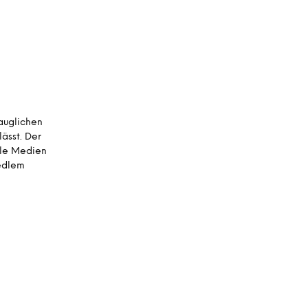
A
R
E
N
K
O
R
B
.
auglichen
ässt. Der
ale Medien
 edlem