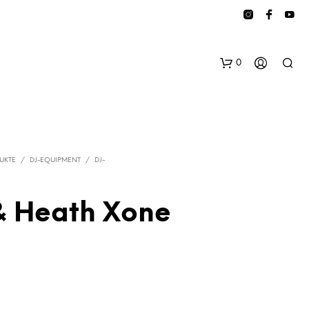
0
UKTE
/
DJ-EQUIPMENT
/
DJ-
& Heath Xone
E
S
B
E
F
I
N