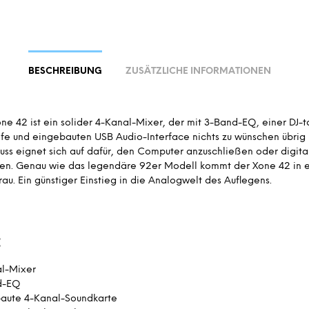
BESCHREIBUNG
ZUSÄTZLICHE INFORMATIONEN
e 42 ist ein solider 4-Kanal-Mixer, der mit 3-Band-EQ, einer DJ-t
ife und eingebauten USB Audio-Interface nichts zu wünschen übrig l
uss eignet sich auf dafür, den Computer anzuschließen oder digit
eren. Genau wie das legendäre 92er Modell kommt der Xone 42 in
rau. Ein günstiger Einstieg in die Analogwelt des Auflegens.
:
l-Mixer
d-EQ
aute 4-Kanal-Soundkarte