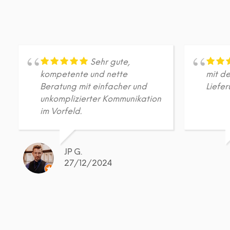
Varianten
auf.
Die
Optionen
können
auf
Sehr gute,
der
kompetente und nette
mit de
Produktseite
Beratung mit einfacher und
Liefer
gewählt
unkomplizierter Kommunikation
werden
im Vorfeld.
JP G.
27/12/2024