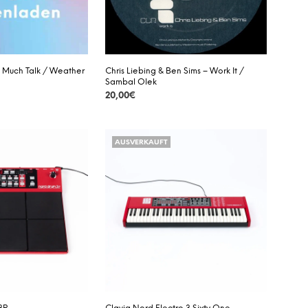
o Much Talk / Weather
Chris Liebing & Ben Sims – Work It /
Sambal Olek
20,00
€
DETAILS
AUSVERKAUFT