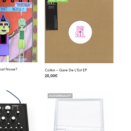
AUF LAGER
That Noise?
Colkin – Gare De L’Est EP
20,00
€
DETAILS
AUSVERKAUFT