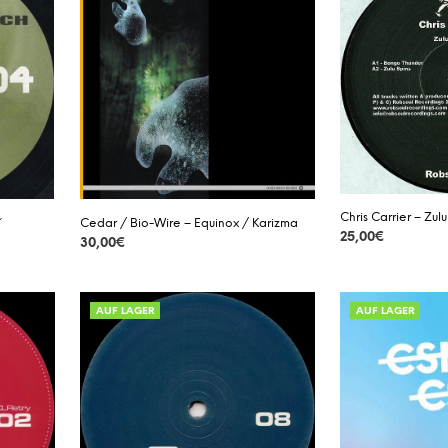
Chris Carrier – Zulu
´
Cedar / Bio-Wire – Equinox / Karizma
25,00
€
30,00
€
DETAILS
DETAILS
AUF LAGER
AUF LAGER