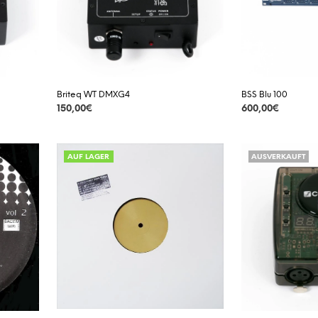
Briteq WT DMXG4
BSS Blu 100
150,00
€
600,00
€
DETAILS
DETAILS
AUF LAGER
AUSVERKAUFT