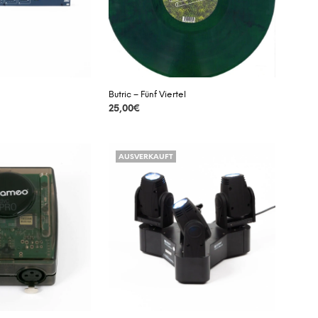
A
R
E
N
K
O
R
Butric – Fünf Viertel
B
25,00
€
.
DETAILS
AUSVERKAUFT