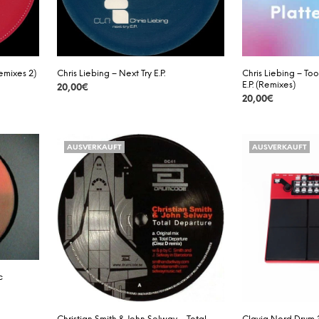
Remixes 2)
Chris Liebing – Next Try E.P.
Chris Liebing – To
E.P. (Remixes)
20,00
€
20,00
€
DETAILS
DETAILS
AUSVERKAUFT
AUSVERKAUFT
c