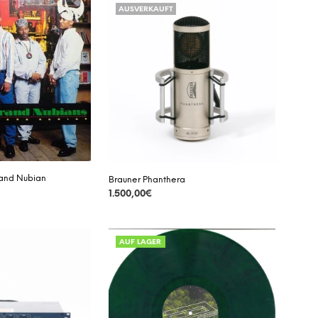
AUSVERKAUFT
D
E
N
S
I
C
H
K
E
I
N
E
P
rand Nubian
Brauner Phanthera
R
1.500,00
€
O
D
DETAILS
U
K
AUF LAGER
T
E
I
M
W