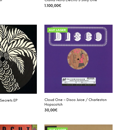
3P
Clavia Nord Electro 3 Sixty One
1.100,00
€
DETAILS
AUF LAGER
Cloud One – Disco Juice / Charleston
 Secrets EP
Hopscotch
30,00
€
DETAILS