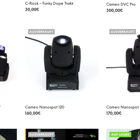
C-Rock – Funky Dope Trakk
Cameo DVC Pro
30,00
€
300,00
€
DETAILS
DETAILS
AUSVERKAUFT
AUSVERKAUFT
W
Cameo Nanospot 120
Cameo Nanospot 3
160,00
€
170,00
€
DETAILS
DETAILS
AUSVERKAUFT
AUF LAGER