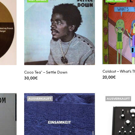
AUF LAGER
AUF LAGER
Coldcut – What’s 
Coco Tea* – Settle Down
20,00
€
30,00
€
DETAILS
DETAILS
AUSVERKAUFT
AUSVERKAUFT