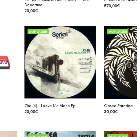
Christian Smith & John Selway – Total
Clavia Nord Drum 
Departure
570,00
€
20,00
€
DETAILS
DETAILS
AUF LAGER
AUF LAGER
Clio (4) – Leave Me Alone Ep
Closed Paradise –
20,00
€
30,00
€
DETAILS
DETAILS