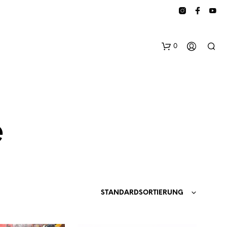
0
e
E
S
B
STANDARDSORTIERUNG
E
F
I
N