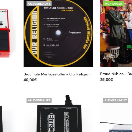
AUSVERKAUFT
AUF LAGER
Brand Nubian – B
Brachiale Musikgestalter – Our Religion
25,00
€
40,00
€
DETAILS
DETAILS
AUSVERKAUFT
AUSVERKAUFT