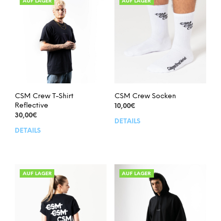
AUF LAGER
AUF LAGER
CSM Crew T-Shirt
CSM Crew Socken
Reflective
10,00
€
30,00
€
DETAILS
Dies
DETAILS
Dieses
Prod
Produkt
weis
weist
meh
mehrere
Vari
Varianten
auf.
AUF LAGER
AUF LAGER
auf.
Die
Die
Opt
Optionen
kön
können
auf