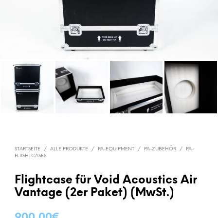
STARTSEITE
/
ALLE PRODUKTE
/
PA-EQUIPMENT
/
PA-ZUBEHÖR
/
PA-
FLIGHTCASES
Flightcase für Void Acoustics Air
Vantage (2er Paket) (MwSt.)
900,00
€