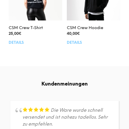
auf
der
der
Prod
Produktseite
gew
gewählt
wer
werden
CSM Crew T-Shirt
CSM Crew Hoodie
25,00
€
40,00
€
DETAILS
DETAILS
Dieses
Dies
Produkt
Prod
weist
weis
mehrere
meh
Varianten
Vari
auf.
auf.
Die
Die
Kundenmeinungen
Optionen
Opt
können
kön
auf
auf
der
der
Produktseite
Prod
Die Ware wurde schnell
gewählt
gew
versendet und ist nahezu tadellos. Sehr
werden
wer
zu empfehlen.