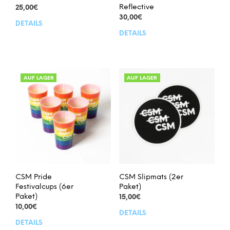
Reflective
25,00
€
30,00
€
DETAILS
Dieses
DETAILS
Dies
Produkt
Prod
weist
weis
mehrere
meh
Varianten
Vari
auf.
AUF LAGER
AUF LAGER
auf.
Die
Die
Optionen
Opt
können
kön
auf
auf
der
der
Produktseite
Prod
gewählt
gew
werden
wer
CSM Pride
CSM Slipmats (2er
Festivalcups (6er
Paket)
Paket)
15,00
€
10,00
€
DETAILS
DETAILS