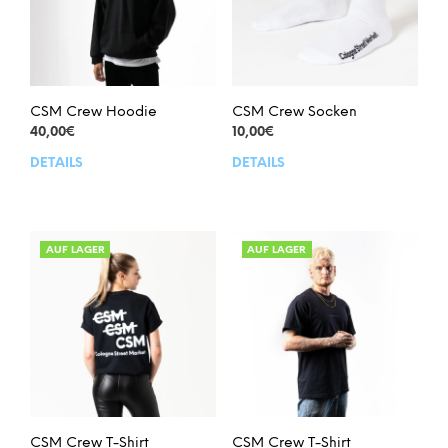
CSM Crew Hoodie
CSM Crew Socken
40,00
€
10,00
€
DETAILS
DETAILS
Dieses
Dies
Produkt
Prod
weist
weis
mehrere
meh
Varianten
Vari
AUF LAGER
AUF LAGER
auf.
auf.
Die
Die
Optionen
Opt
können
kön
auf
auf
der
der
Produktseite
Prod
gewählt
gew
werden
wer
CSM Crew T-Shirt
CSM Crew T-Shirt