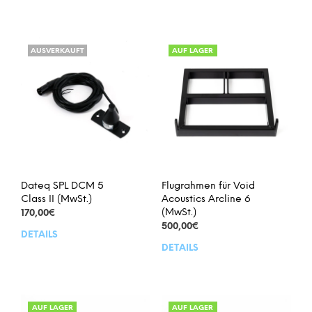
AUSVERKAUFT
AUF LAGER
Dateq SPL DCM 5
Flugrahmen für Void
Class II (MwSt.)
Acoustics Arcline 6
(MwSt.)
170,00
€
500,00
€
DETAILS
DETAILS
AUF LAGER
AUF LAGER