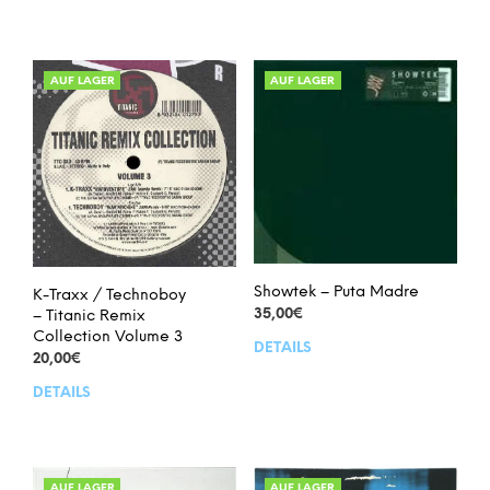
AUF LAGER
AUF LAGER
Showtek – Puta Madre
K-Traxx / Technoboy
35,00
€
– Titanic Remix
Collection Volume 3
DETAILS
20,00
€
DETAILS
AUF LAGER
AUF LAGER