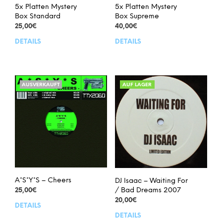
werden
wer
5x Platten Mystery
5x Platten Mystery
Box Standard
Box Supreme
25,00
€
40,00
€
DETAILS
DETAILS
Dieses
Dies
Produkt
Prod
weist
weis
mehrere
meh
Varianten
Vari
AUSVERKAUFT
AUF LAGER
auf.
auf.
Die
Die
Optionen
Opt
können
kön
auf
auf
der
der
Produktseite
Prod
gewählt
gew
werden
wer
A*S*Y*S – Cheers
DJ Isaac – Waiting For
/ Bad Dreams 2007
25,00
€
20,00
€
DETAILS
DETAILS