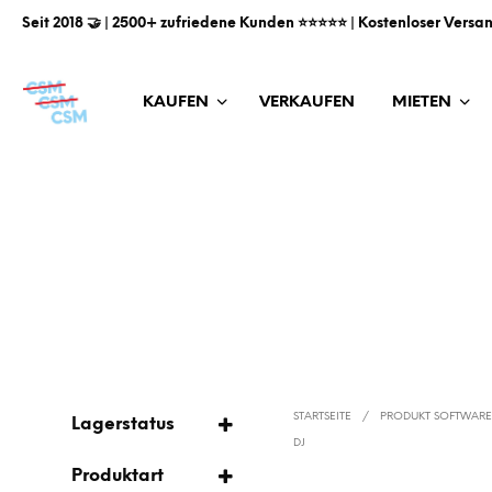
Seit 2018 🤝 | 2500+ zufriedene Kunden ⭐️⭐️⭐️⭐️⭐️ | Kostenloser Versa
KAUFEN
VERKAUFEN
MIETEN
STARTSEITE
/
PRODUKT SOFTWARE
Lagerstatus
DJ
AUF LAGER
Produktart