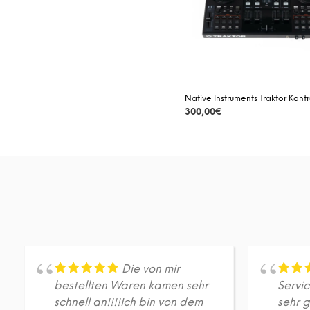
Native Instruments Traktor Kont
300,00
€
DETAILS
Die von mir
bestellten Waren kamen sehr
Servi
schnell an!!!!Ich bin von dem
sehr g