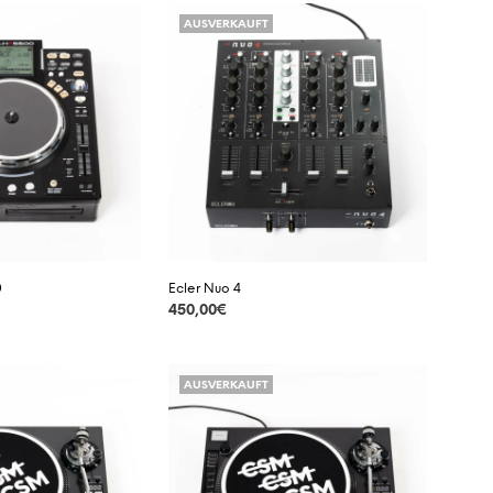
D
AUSVERKAUFT
E
N
S
I
C
H
K
E
I
N
E
P
0
Ecler Nuo 4
R
O
450,00
€
D
DETAILS
U
K
AUSVERKAUFT
T
E
I
M
W