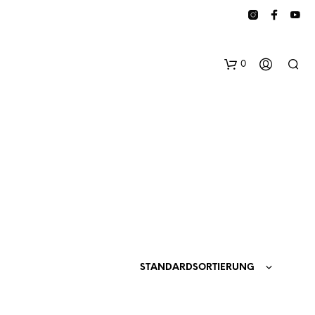
0
E
S
B
STANDARDSORTIERUNG
E
F
I
N