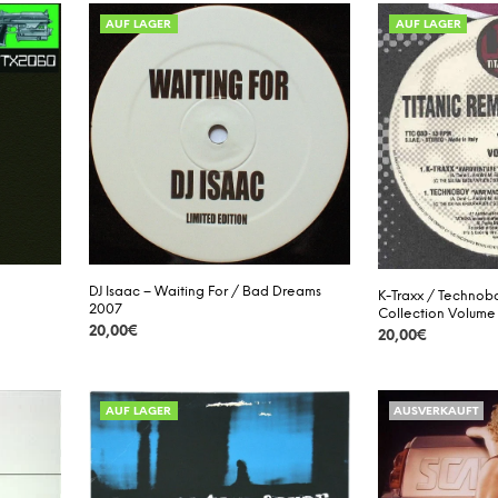
AUF LAGER
AUF LAGER
DJ Isaac – Waiting For / Bad Dreams
K-Traxx / Technobo
2007
Collection Volume
20,00
€
20,00
€
DETAILS
DETAILS
AUF LAGER
AUSVERKAUFT