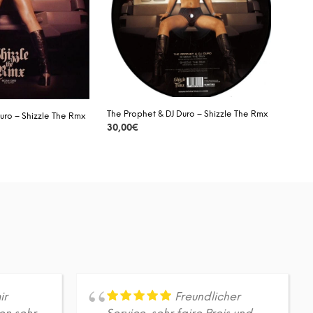
A
R
E
N
K
O
R
B
.
The Prophet & DJ Duro – Shizzle The Rmx
uro – Shizzle The Rmx
30,00
€
DETAILS
ir
Freundlicher