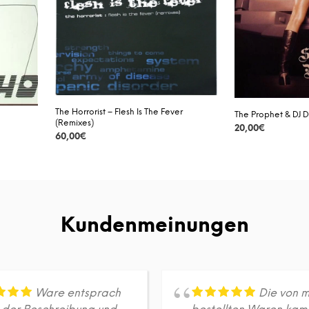
The Horrorist – Flesh Is The Fever
The Prophet & DJ D
(Remixes)
20,00
€
60,00
€
DETAILS
DETAILS
Kundenmeinungen
Ware entsprach
Die von m