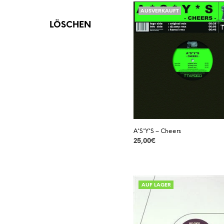
AUSVERKAUFT
VINYL
AUSVERKAUFT
LÖSCHEN
VORBESTELLUNG
A*S*Y*S – Cheers
25,00
€
DETAILS
AUF LAGER