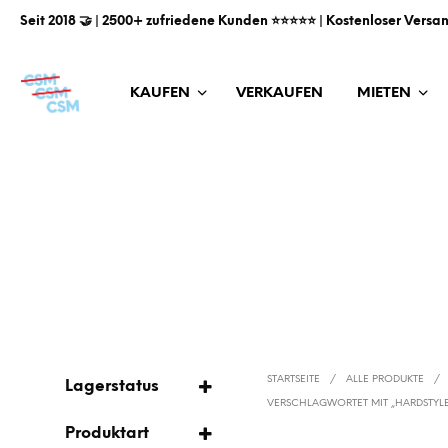
Seit 2018 🤝 | 2500+ zufriedene Kunden ⭐️⭐️⭐️⭐️⭐️ | Kostenloser Versa
KAUFEN
VERKAUFEN
MIETEN
STARTSEITE
/
ALLE PRODUKTE
/
Lagerstatus
VERSCHLAGWORTET MIT „HARDSTYL
AUF LAGER
Produktart