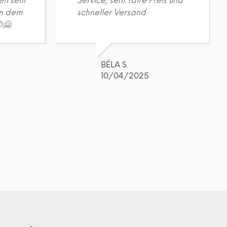
en sehr
Service, sehr faire Preis und
on dem
schneller Versand
🤗
BÉLA S.
10/04/2025