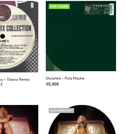
D
AUF LAGER
E
N
S
I
C
H
K
E
I
N
E
P
Showtek – Puta Madre
R
y – Titanic Remix
O
35,00
€
 3
D
DETAILS
U
K
T
AUSVERKAUFT
E
I
M
W