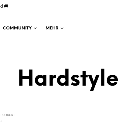
nd 🚚
COMMUNITY
MEHR
Hardstyle
PRODUKTE
E“