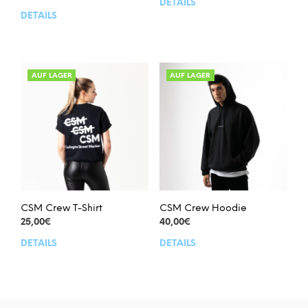
DETAILS
Dies
DETAILS
Dieses
Prod
Produkt
weis
weist
meh
mehrere
Vari
Varianten
auf.
AUF LAGER
AUF LAGER
auf.
Die
Die
Opt
Optionen
kön
können
auf
auf
der
der
Prod
Produktseite
gew
gewählt
wer
werden
CSM Crew T-Shirt
CSM Crew Hoodie
25,00
€
40,00
€
DETAILS
DETAILS
Dieses
Dies
Produkt
Prod
weist
weis
mehrere
meh
Varianten
Vari