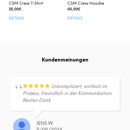
werden
CSM Crew T-Shirt
CSM Crew Hoodie
25,00
€
40,00
€
DETAILS
DETAILS
Dieses
Dies
Produkt
Prod
weist
weis
mehrere
meh
Varianten
Vari
auf.
auf.
Die
Die
Kundenmeinungen
Optionen
Opt
können
kön
auf
auf
der
der
Produktseite
Prod
Unkompliziert, einfach im
gewählt
gew
Prozess, freundlich in der Kommunikation.
werden
wer
Besten Dank
JENS W.
11/09/2024