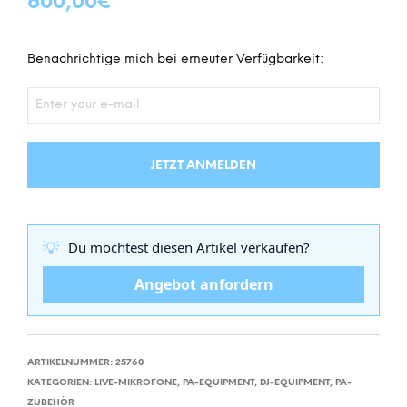
600,00
€
Benachrichtige mich bei erneuter Verfügbarkeit:
JETZT ANMELDEN
💡
Du möchtest diesen Artikel verkaufen?
Angebot anfordern
ARTIKELNUMMER:
25760
KATEGORIEN:
LIVE-MIKROFONE
,
PA-EQUIPMENT
,
DJ-EQUIPMENT
,
PA-
ZUBEHÖR