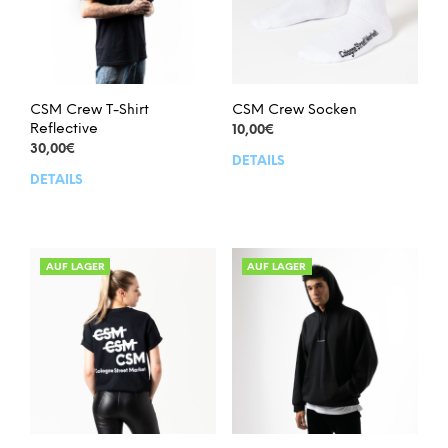
CSM Crew T-Shirt
CSM Crew Socken
Reflective
10,00
€
30,00
€
DETAILS
Dies
DETAILS
Dieses
Prod
Produkt
weis
weist
meh
mehrere
Vari
Varianten
auf.
AUF LAGER
AUF LAGER
auf.
Die
Die
Opt
Optionen
kön
können
auf
auf
der
der
Prod
Produktseite
gew
gewählt
wer