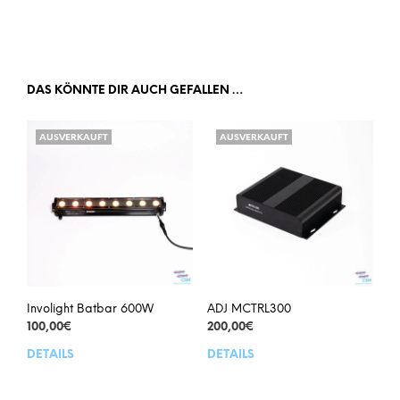
weist
weis
mehrere
meh
Varianten
Vari
auf.
auf.
Die
Die
DAS KÖNNTE DIR AUCH GEFALLEN …
Optionen
Opt
können
kön
AUSVERKAUFT
AUSVERKAUFT
auf
auf
der
der
Produktseite
Prod
gewählt
gew
werden
wer
Involight Batbar 600W
ADJ MCTRL300
100,00
€
200,00
€
DETAILS
DETAILS