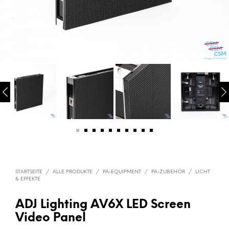
STARTSEITE
/
ALLE PRODUKTE
/
PA-EQUIPMENT
/
PA-ZUBEHÖR
/
LICHT
& EFFEKTE
ADJ Lighting AV6X LED Screen
Video Panel