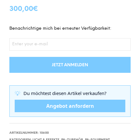
300,00
€
Benachrichtige mich bei erneuter Verfügbarkeit:
JETZT ANMELDEN
💡
Du möchtest diesen Artikel verkaufen?
Angebot anfordern
ARTIKELNUMMER:
10600
KATEGORIEN:
LICHT & EFFEKTE
,
PA-ZUBEHÖR
,
PA-EQUIPMENT