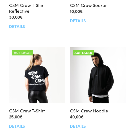
CSM Crew T-Shirt
CSM Crew Socken
Reflective
10,00
€
30,00
€
DETAILS
Dies
DETAILS
Dieses
Prod
Produkt
weis
weist
meh
mehrere
Vari
Varianten
auf.
AUF LAGER
AUF LAGER
auf.
Die
Die
Opt
Optionen
kön
können
auf
auf
der
der
Prod
Produktseite
gew
gewählt
wer
werden
CSM Crew T-Shirt
CSM Crew Hoodie
25,00
€
40,00
€
DETAILS
DETAILS
Dieses
Dies
Produkt
Prod