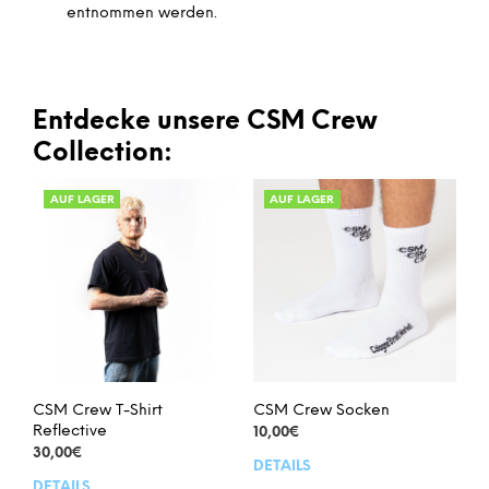
entnommen werden.
Entdecke unsere CSM Crew
Collection:
AUF LAGER
AUF LAGER
CSM Crew T-Shirt
CSM Crew Socken
Reflective
10,00
€
30,00
€
DETAILS
Dies
DETAILS