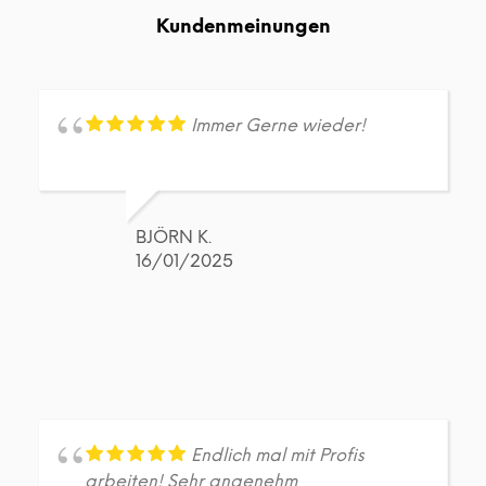
Die
Die
Kundenmeinungen
Optionen
Opt
können
kön
auf
auf
der
der
Produktseite
Prod
Immer Gerne wieder!
gewählt
gew
werden
wer
BJÖRN K.
16/01/2025
Endlich mal mit Profis
arbeiten! Sehr angenehm