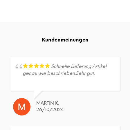
Produkt
Prod
weist
weis
mehrere
meh
Varianten
Vari
auf.
auf.
Die
Die
Kundenmeinungen
Optionen
Opt
können
kön
auf
auf
der
der
Produktseite
Prod
Schnelle Lieferung.Artikel
gewählt
gew
genau wie beschrieben.Sehr gut.
werden
wer
MARTIN K.
26/10/2024