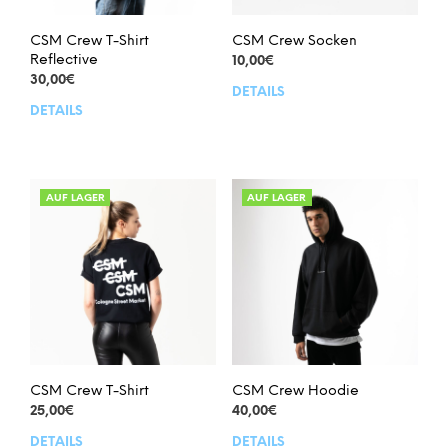
CSM Crew T-Shirt
CSM Crew Socken
Reflective
10,00
€
30,00
€
DETAILS
Dies
DETAILS
Dieses
Prod
Produkt
weis
weist
meh
mehrere
Vari
Varianten
auf.
AUF LAGER
AUF LAGER
auf.
Die
Die
Opt
Optionen
kön
können
auf
auf
der
der
Prod
Produktseite
gew
gewählt
wer
werden
CSM Crew T-Shirt
CSM Crew Hoodie
25,00
€
40,00
€
DETAILS
DETAILS
Dieses
Dies